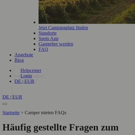
Jetzt Campingplatz finden
Standorte
Spots App
Gastgeber werden
FAQ
Angebote
Blog
Helpcenter
Login
DE | EUR
DE | EUR
Startseite
>
Camper mieten FAQs
Häufig gestellte Fragen zum