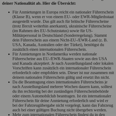
deiner Nationalität ab. Hier die Übersicht:
Für Anmietungen in Europa reicht ein nationaler Führerschein
(Klasse B), wenn er von einem EU- oder EWR-Mitgliedsstaat
ausgestellt wurde. Das gilt auch für britische Führerscheine
(trotz Brexit weiterhin anerkannt), ukrainische Führerscheine
(im Rahmen des EU-Schutzstatus) sowie für US-
Militärpersonal in Deutschland (Sonderregelung). Stammt
dein Führerschein aus einem Nicht-EU-/EWR-Land (z. B.
USA, Kanada, Australien oder der Türkei), benötigst du
zusätzlich einen internationalen Führerschein.
Für Anmietungen in Nordamerika werden nationale
Führerscheine aus EU-/EWR-Staaten sowie aus den USA
und Kanada akzeptiert. Je nach Ausstellungsland oder lokalen
Vorschriften kann zusätzlich ein internationaler Führerschein
erforderlich oder empfohlen sein. Dieser ist nur zusammen mit
deinem nationalen Führerschein gültig und ersetzt ihn nicht.
Da die Beantragung eines internationalen Führerscheins je
nach Ausstellungsland mehrere Wochen dauern kann, solltest
du ihn rechtzeitig bei der zuständigen Führerscheinbehörde
oder einem Automobilclub beantragen. Ist ein internationaler
Führerschein für deine Anmietung erforderlich und wird er
bei der Fahrzeugübergabe nicht vorgelegt, kann das Fahrzeug
auch bei einer gültigen Buchung nicht übergeben werden.
Mehr zum internationalen Führerschein findest du in den