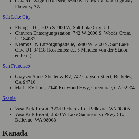
Covered Wagon RV Park, 6540 N. Black Canyon Highway,
Phoenix, AZ
Salt Lake City
Flying J TC, 2025 S. 900 W, Salt Lake City, UT
Chevron Entsorgungsstation, 742 W 2600 S, Woods Cross,
UT 84087
Kearns City Entsorgungsstelle, 5980 W 5400 S, Salt Lake
City, UT 84118 (Kostenlos; ca. 5 Minuten von der Station
entfernt)
San Francisco
Graysen Street Shelter & RV, 742 Grayson Street, Berkeley,
CA 94710
Marin RV Park, 2140 Redwood Hwy, Greenbrae, CA 92904
Seattle
Vasa Park Resort, 3204 Richards Rd, Bellevue, WA 98005
Vasa Park Resort, 3560 W Lake Sammamish Pkwy SE,
Bellevue, WA 98008
Kanada