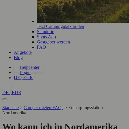
Jetzt Campingplatz finden
Standorte
Spots App
Gastgeber werden
FAQ
Angebote
Blog
Helpcenter
Login
DE | EUR
DE | EUR
Startseite
>
Camper mieten FAQs
>
Entsorgungsstation
Nordamerika
Wo kann ich in Nordamerika