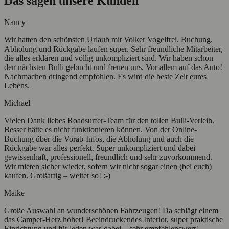
Das sagen unsere Kunden
Nancy
Wir hatten den schönsten Urlaub mit Volker Vogelfrei. Buchung,
Abholung und Rückgabe laufen super. Sehr freundliche Mitarbeiter,
die alles erklären und völlig unkompliziert sind. Wir haben schon
den nächsten Bulli gebucht und freuen uns. Vor allem auf das Auto!
Nachmachen dringend empfohlen. Es wird die beste Zeit eures
Lebens.
Michael
Vielen Dank liebes Roadsurfer-Team für den tollen Bulli-Verleih.
Besser hätte es nicht funktionieren können. Von der Online-
Buchung über die Vorab-Infos, die Abholung und auch die
Rückgabe war alles perfekt. Super unkompliziert und dabei
gewissenhaft, professionell, freundlich und sehr zuvorkommend.
Wir mieten sicher wieder, sofern wir nicht sogar einen (bei euch)
kaufen. Großartig – weiter so! :-)
Maike
Große Auswahl an wunderschönen Fahrzeugen! Da schlägt einem
das Camper-Herz höher! Beeindruckendes Interior, super praktische
Einrichtung und für jeden was dabei – sehr empfehlenswert!