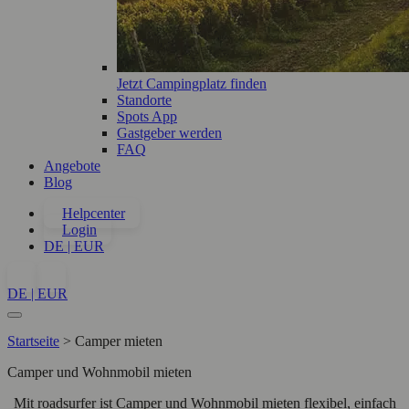
Jetzt Campingplatz finden
Standorte
Spots App
Gastgeber werden
FAQ
Angebote
Blog
Helpcenter
Login
DE | EUR
DE | EUR
Startseite
>
Camper mieten
Camper und Wohnmobil mieten
Mit roadsurfer ist Camper und Wohnmobil mieten flexibel, einfach