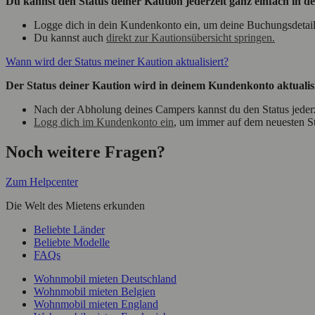
Du kannst den Status deiner Kaution jederzeit ganz einfach in 
Logge dich in dein Kundenkonto ein, um deine Buchungsdetails
Du kannst auch
direkt zur Kautionsübersicht springen.
Wann wird der Status meiner Kaution aktualisiert?
Der Status deiner Kaution wird in deinem Kundenkonto aktualisi
Nach der Abholung deines Campers kannst du den Status jederz
Logg dich im Kundenkonto ein
, um immer auf dem neuesten St
Noch weitere Fragen?
Zum Helpcenter
Die Welt des Mietens erkunden
Beliebte Länder
Beliebte Modelle
FAQs
Wohnmobil mieten Deutschland
Wohnmobil mieten Belgien
Wohnmobil mieten England