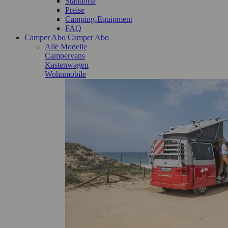
Standorte
Preise
Camping-Equipment
FAQ
Camper Abo
Camper Abo
Alle Modelle
Campervans
Kastenwagen
Wohnmobile