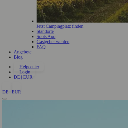
Jetzt Campingplatz finden
Standorte
Spots App
Gastgeber werden
FAQ
Angebote
Blog
Helpcenter
Login
DE | EUR
DE | EUR