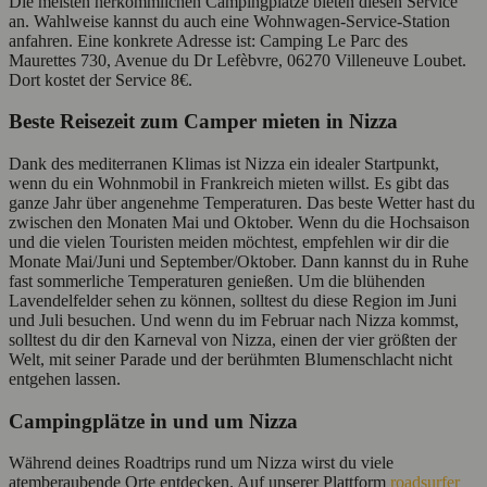
Die meisten herkömmlichen Campingplätze bieten diesen Service
an. Wahlweise kannst du auch eine Wohnwagen-Service-Station
anfahren. Eine konkrete Adresse ist: Camping Le Parc des
Maurettes 730, Avenue du Dr Lefèbvre, 06270 Villeneuve Loubet.
Dort kostet der Service 8€.
Beste Reisezeit zum Camper mieten in Nizza
Dank des mediterranen Klimas ist Nizza ein idealer Startpunkt,
wenn du ein Wohnmobil in Frankreich mieten willst. Es gibt das
ganze Jahr über angenehme Temperaturen. Das beste Wetter hast du
zwischen den Monaten Mai und Oktober. Wenn du die Hochsaison
und die vielen Touristen meiden möchtest, empfehlen wir dir die
Monate Mai/Juni und September/Oktober. Dann kannst du in Ruhe
fast sommerliche Temperaturen genießen. Um die blühenden
Lavendelfelder sehen zu können, solltest du diese Region im Juni
und Juli besuchen. Und wenn du im Februar nach Nizza kommst,
solltest du dir den Karneval von Nizza, einen der vier größten der
Welt, mit seiner Parade und der berühmten Blumenschlacht nicht
entgehen lassen.
Campingplätze in und um Nizza
Während deines Roadtrips rund um Nizza wirst du viele
atemberaubende Orte entdecken. Auf unserer Plattform
roadsurfer