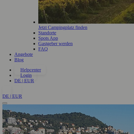
Jetzt Campingplatz finden
Standorte
Spots App
Gastgeber werden
FAQ
Angebote
Blog
Helpcenter
Login
DE | EUR
DE | EUR