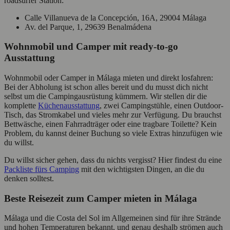
roadsurfer Station:
Calle Villanueva de la Concepción, 16A, 29004 Málaga
Av. del Parque, 1, 29639 Benalmádena
Wohnmobil und Camper mit ready-to-go
Ausstattung
Wohnmobil oder Camper in Málaga mieten und direkt losfahren:
Bei der Abholung ist schon alles bereit und du musst dich nicht
selbst um die Campingausrüstung kümmern. Wir stellen dir die
komplette
Küchenausstattung
, zwei Campingstühle, einen Outdoor-
Tisch, das Stromkabel und vieles mehr zur Verfügung. Du brauchst
Bettwäsche, einen Fahrradträger oder eine tragbare Toilette? Kein
Problem, du kannst deiner Buchung so viele Extras hinzufügen wie
du willst.
Du willst sicher gehen, dass du nichts vergisst? Hier findest du eine
Packliste fürs Camping
mit den wichtigsten Dingen, an die du
denken solltest.
Beste Reisezeit zum Camper mieten in Málaga
Málaga und die Costa del Sol im Allgemeinen sind für ihre Strände
und hohen Temperaturen bekannt, und genau deshalb strömen auch