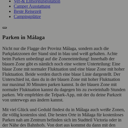
Ver-& Entsorgungsstation
Camper Ausstattung
Beste Reisezeit
Campingplätze
Parken in Málaga
Nicht nur die Flagge der Provinz Málaga, sondern auch die
Parkplatzzonen der Stand sind in blau und weiß gehalten. Achte
beim Parken unbedingt auf die Zoneneinteilung! Innerhalb der
blauen Zone gibt es nämlich noch eine weitere Unterteilung: Eine
blaue Zone mit normaler Fluktuation und eine blaue Zone mit hoher
Fluktuation. Beide werden durch eine blaue Linie dargestellt. Der
Unterschied ist, dass du in der blauen Zone mit hoher Fluktuation
nur maximal 30 Minuten parken kannst. In der blauen Zone mit
normaler Fluktuation kannst du dagegen bis zu zweieinhalb Stunden
parken. Wir empfehlen die Telpark-App, mit der du deine Parkzeit
von unterwegs aus ändern kannst.
Mit viel Glück und Geduld findest du in Málaga auch weiße Zonen,
die völlig kostenlos sind. Die besten Orte in Málaga für kostenloses
Parken nah am Zentrum befinden sich im Stadtteil Victoria oder in
der Nähe des Bahnhofs. Von dort aus kommst du dann mit den