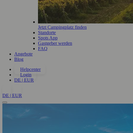
Jetzt Campingplatz finden
Standorte
Spots App
Gastgeber werden
FAQ
Angebote
Blog
Helpcenter
Login
DE | EUR
DE | EUR