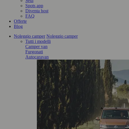
Sedi
Spots app
Diventa host
FAQ
Offerte
Blog
Noleggio camper
Noleggio camper
Tutti i modelli
Camper van
Furgonati
Autocaravan