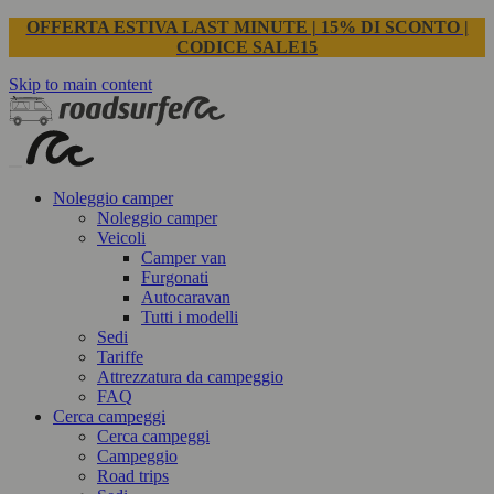
OFFERTA ESTIVA LAST MINUTE | 15% DI SCONTO |
CODICE SALE15
Skip to main content
Noleggio camper
Noleggio camper
Veicoli
Camper van
Furgonati
Autocaravan
Tutti i modelli
Sedi
Tariffe
Attrezzatura da campeggio
FAQ
Cerca campeggi
Cerca campeggi
Campeggio
Road trips