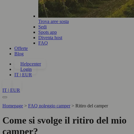
Trova aree sosta
Sedi
Spots app
Diventa host
FAQ
Offerte
Blog
Helpcenter
Login
IT | EUR
IT | EUR
Homepage
>
FAQ noleggio camper
>
Ritiro del camper
Come si svolge il ritiro del mio
camper?