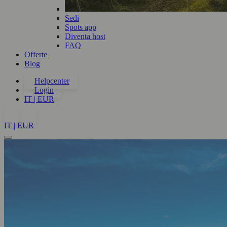
Sedi
Spots app
Diventa host
FAQ
Offerte
Blog
Helpcenter
Login
IT | EUR
IT | EUR