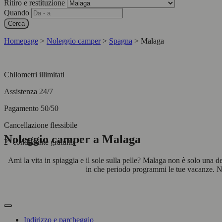
Ritiro e restituzione
Quando
Cerca
Homepage
>
Noleggio camper
>
Spagna
>
Malaga
Chilometri illimitati
Assistenza 24/7
Pagamento 50/50
Cancellazione flessibile
Noleggio camper a Malaga
2° conducente gratuito
Ami la vita in spiaggia e il sole sulla pelle? Malaga non è solo una 
in che periodo programmi le tue vacanze. Nol
Indirizzo e parcheggio