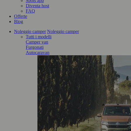
Spots app
Diventa host
FAQ
Offerte
Blog
Noleggio camper
Noleggio camper
Tutti i modelli
Camper van
Furgonati
Autocaravan