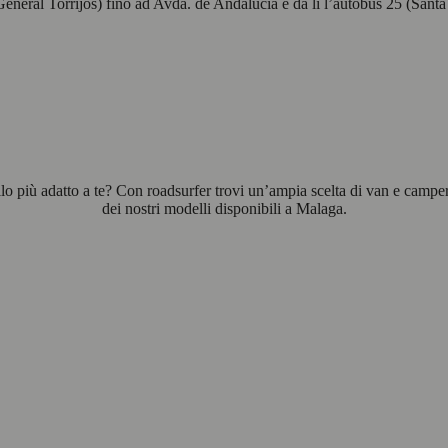
eneral Torrijos) fino ad Avda. de Andalucía e da lì l’autobus 25 (Sant
 più adatto a te? Con roadsurfer trovi un’ampia scelta di van e camper ad
dei nostri modelli disponibili a Malaga.