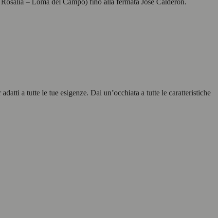
a Rosalía – Loma del Campo) fino alla fermata José Calderón.
atti a tutte le tue esigenze. Dai un’occhiata a tutte le caratteristiche