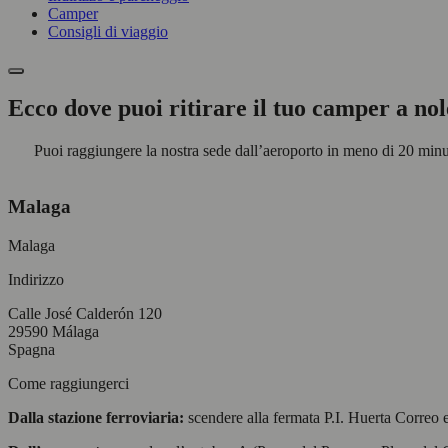
Camper
Consigli di viaggio
Ecco dove puoi ritirare il tuo camper a no
Puoi raggiungere la nostra sede dall’aeroporto in meno di 20 minuti
Malaga
Malaga
Indirizzo
Calle José Calderón 120
29590 Málaga
Spagna
Come raggiungerci
Dalla stazione ferroviaria:
scendere alla fermata P.I. Huerta Correo 