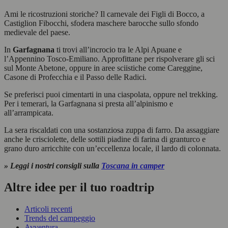
Ami le ricostruzioni storiche? Il carnevale dei Figli di Bocco, a
Castiglion Fibocchi, sfodera maschere barocche sullo sfondo
medievale del paese.
In
Garfagnana
ti trovi all’incrocio tra le Alpi Apuane e
l’Appennino Tosco-Emiliano. Approfittane per rispolverare gli sci
sul Monte Abetone, oppure in aree sciistiche come Careggine,
Casone di Profecchia e il Passo delle Radici.
Se preferisci puoi cimentarti in una ciaspolata, oppure nel trekking.
Per i temerari, la Garfagnana si presta all’alpinismo e
all’arrampicata.
La sera riscaldati con una sostanziosa zuppa di farro. Da assaggiare
anche le crisciolette, delle sottili piadine di farina di granturco e
grano duro arricchite con un’eccellenza locale, il lardo di colonnata.
» Leggi i nostri consigli sulla
Toscana in camper
Altre idee per il tuo roadtrip
Articoli recenti
Trends del campeggio
Avventura