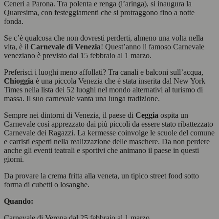
Ceneri a Parona. Tra polenta e renga (l’aringa), si inaugura la
Quaresima, con festeggiamenti che si protraggono fino a notte
fonda.
Se c’è qualcosa che non dovresti perderti, almeno una volta nella
vita, è il
Carnevale di Venezia
! Quest’anno il famoso Carnevale
veneziano è previsto dal 15 febbraio al 1 marzo.
Preferisci i luoghi meno affollati? Tra canali e balconi sull’acqua,
Chioggia
è una piccola Venezia che è stata inserita dal New York
Times nella lista dei 52 luoghi nel mondo alternativi al turismo di
massa. Il suo carnevale vanta una lunga tradizione.
Sempre nei dintorni di Venezia, il paese di
Ceggia
ospita un
Carnevale così apprezzato dai più piccoli da essere stato ribattezzato
Carnevale dei Ragazzi. La kermesse coinvolge le scuole del comune
e carristi esperti nella realizzazione delle maschere. Da non perdere
anche gli eventi teatrali e sportivi che animano il paese in questi
giorni.
Da provare la crema fritta alla veneta, un tipico street food sotto
forma di cubetti o losanghe.
Quando:
Carnevale di Verona dal 25 febbraio al 1 marzo