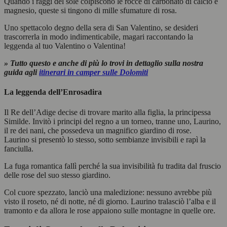
Quando i raggi del sole colpiscono le rocce di carbonato di calcio e
magnesio, queste si tingono di mille sfumature di rosa.
Uno spettacolo degno della sera di San Valentino, se desideri
trascorrerla in modo indimenticabile, magari raccontando la
leggenda al tuo Valentino o Valentina!
» Tutto questo e anche di più lo trovi in dettaglio sulla nostra
guida agli
itinerari in camper sulle Dolomiti
La leggenda dell’Enrosadira
Il Re dell’Adige decise di trovare marito alla figlia, la principessa
Similde. Invitò i principi del regno a un torneo, tranne uno, Laurino,
il re dei nani, che possedeva un magnifico giardino di rose.
Laurino si presentò lo stesso, sotto sembianze invisibili e rapì la
fanciulla.
La fuga romantica fallì perché la sua invisibilità fu tradita dal fruscio
delle rose del suo stesso giardino.
Col cuore spezzato, lanciò una maledizione: nessuno avrebbe più
visto il roseto, né di notte, né di giorno. Laurino tralasciò l’alba e il
tramonto e da allora le rose appaiono sulle montagne in quelle ore.