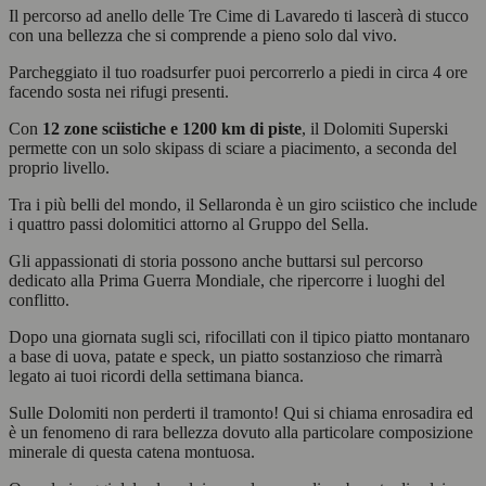
Il percorso ad anello delle Tre Cime di Lavaredo ti lascerà di stucco
con una bellezza che si comprende a pieno solo dal vivo.
Parcheggiato il tuo roadsurfer puoi percorrerlo a piedi in circa 4 ore
facendo sosta nei rifugi presenti.
Con
12 zone sciistiche e 1200 km di piste
, il Dolomiti Superski
permette con un solo skipass di sciare a piacimento, a seconda del
proprio livello.
Tra i più belli del mondo, il Sellaronda è un giro sciistico che include
i quattro passi dolomitici attorno al Gruppo del Sella.
Gli appassionati di storia possono anche buttarsi sul percorso
dedicato alla Prima Guerra Mondiale, che ripercorre i luoghi del
conflitto.
Dopo una giornata sugli sci, rifocillati con il tipico piatto montanaro
a base di uova, patate e speck, un piatto sostanzioso che rimarrà
legato ai tuoi ricordi della settimana bianca.
Sulle Dolomiti non perderti il tramonto! Qui si chiama enrosadira ed
è un fenomeno di rara bellezza dovuto alla particolare composizione
minerale di questa catena montuosa.