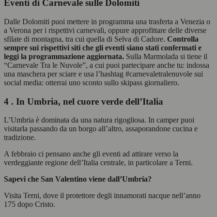
Eventi di Carnevale sulle Dolomiti
Dalle Dolomiti puoi mettere in programma una trasferta a Venezia o
a Verona per i rispettivi carnevali, oppure approfittare delle diverse
sfilate di montagna, tra cui quella di Selva di Cadore.
Controlla
sempre sui rispettivi siti che gli eventi siano stati confermati e
leggi la programmazione aggiornata.
Sulla Marmolada si tiene il
“Carnevale Tra le Nuvole”, a cui puoi partecipare anche tu: indossa
una maschera per sciare e usa l’hashtag #carnevaletralenuvole sui
social media: otterrai uno sconto sullo skipass giornaliero.
4 . In Umbria, nel cuore verde dell’Italia
L’Umbria è dominata da una natura rigogliosa. In camper puoi
visitarla passando da un borgo all’altro, assaporandone cucina e
tradizione.
A febbraio ci pensano anche gli eventi ad attirare verso la
verdeggiante regione dell’Italia centrale, in particolare a Terni.
Sapevi che San Valentino viene dall’Umbria?
Visita Terni, dove il protettore degli innamorati nacque nell’anno
175 dopo Cristo.