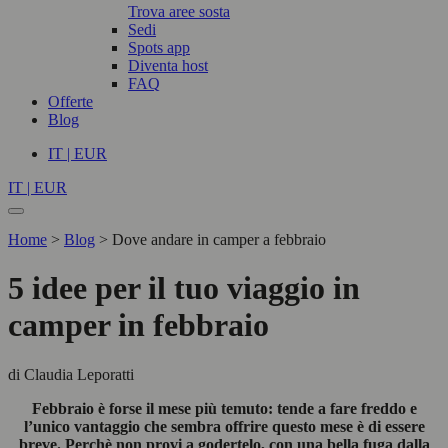
Trova aree sosta
Sedi
Spots app
Diventa host
FAQ
Offerte
Blog
IT | EUR
IT | EUR
Home
>
Blog
>
Dove andare in camper a febbraio
5 idee per il tuo viaggio in
camper in febbraio
di Claudia Leporatti
Febbraio è forse il mese più temuto: tende a fare freddo e
l’unico vantaggio che sembra offrire questo mese è di essere
breve. Perchè non provi a godertelo, con una bella fuga dalla