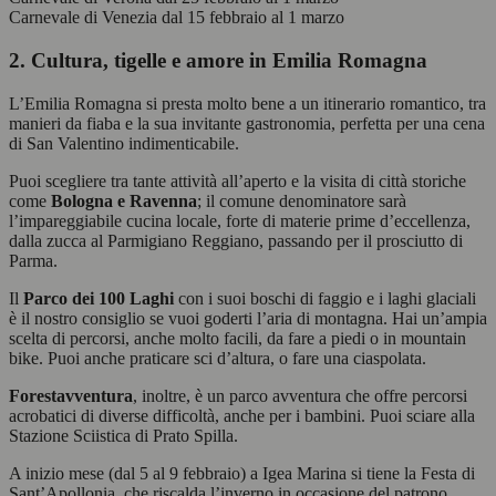
Carnevale di Venezia dal 15 febbraio al 1 marzo
2. Cultura, tigelle e amore in Emilia Romagna
L’Emilia Romagna si presta molto bene a un itinerario romantico, tra
manieri da fiaba e la sua invitante gastronomia, perfetta per una cena
di San Valentino indimenticabile.
Puoi scegliere tra tante attività all’aperto e la visita di città storiche
come
Bologna e Ravenna
; il comune denominatore sarà
l’impareggiabile cucina locale, forte di materie prime d’eccellenza,
dalla zucca al Parmigiano Reggiano, passando per il prosciutto di
Parma.
Il
Parco dei 100 Laghi
con i suoi boschi di faggio e i laghi glaciali
è il nostro consiglio se vuoi goderti l’aria di montagna. Hai un’ampia
scelta di percorsi, anche molto facili, da fare a piedi o in mountain
bike. Puoi anche praticare sci d’altura, o fare una ciaspolata.
Forestavventura
, inoltre, è un parco avventura che offre percorsi
acrobatici di diverse difficoltà, anche per i bambini. Puoi sciare alla
Stazione Sciistica di Prato Spilla.
A inizio mese (dal 5 al 9 febbraio) a Igea Marina si tiene la Festa di
Sant’Apollonia, che riscalda l’inverno in occasione del patrono