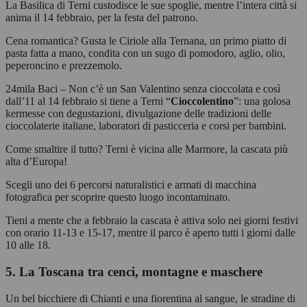
La Basilica di Terni custodisce le sue spoglie, mentre l’intera città si
anima il 14 febbraio, per la festa del patrono.
Cena romantica? Gusta le Ciriole alla Ternana, un primo piatto di
pasta fatta a mano, condita con un sugo di pomodoro, aglio, olio,
peperoncino e prezzemolo.
24mila Baci – Non c’è un San Valentino senza cioccolata e così
dall’11 al 14 febbraio si tiene a Terni “
Cioccolentino
”: una golosa
kermesse con degustazioni, divulgazione delle tradizioni delle
cioccolaterie italiane, laboratori di pasticceria e corsi per bambini.
Come smaltire il tutto? Terni è vicina alle Marmore, la cascata più
alta d’Europa!
Scegli uno dei 6 percorsi naturalistici e armati di macchina
fotografica per scoprire questo luogo incontaminato.
Tieni a mente che a febbraio la cascata è attiva solo nei giorni festivi
con orario 11-13 e 15-17, mentre il parco è aperto tutti i giorni dalle
10 alle 18.
5. La Toscana tra cenci, montagne e maschere
Un bel bicchiere di Chianti e una fiorentina al sangue, le stradine di