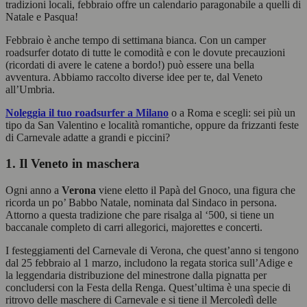
tradizioni locali, febbraio offre un calendario paragonabile a quelli di
Natale e Pasqua!
Febbraio è anche tempo di settimana bianca. Con un camper
roadsurfer dotato di tutte le comodità e con le dovute precauzioni
(ricordati di avere le catene a bordo!) può essere una bella
avventura. Abbiamo raccolto diverse idee per te, dal Veneto
all’Umbria.
Noleggia il tuo roadsurfer a Milano
o a Roma e scegli: sei più un
tipo da San Valentino e località romantiche, oppure da frizzanti feste
di Carnevale adatte a grandi e piccini?
1. Il Veneto in maschera
Ogni anno a
Verona
viene eletto il Papà del Gnoco, una figura che
ricorda un po’ Babbo Natale, nominata dal Sindaco in persona.
Attorno a questa tradizione che pare risalga al ‘500, si tiene un
baccanale completo di carri allegorici, majorettes e concerti.
I festeggiamenti del Carnevale di Verona, che quest’anno si tengono
dal 25 febbraio al 1 marzo, includono la regata storica sull’Adige e
la leggendaria distribuzione del minestrone dalla pignatta per
concludersi con la Festa della Renga. Quest’ultima è una specie di
ritrovo delle maschere di Carnevale e si tiene il Mercoledì delle