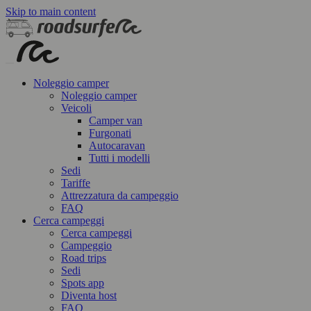
Skip to main content
Noleggio camper
Noleggio camper
Veicoli
Camper van
Furgonati
Autocaravan
Tutti i modelli
Sedi
Tariffe
Attrezzatura da campeggio
FAQ
Cerca campeggi
Cerca campeggi
Campeggio
Road trips
Sedi
Spots app
Diventa host
FAQ