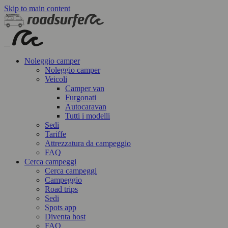
Skip to main content
Noleggio camper
Noleggio camper
Veicoli
Camper van
Furgonati
Autocaravan
Tutti i modelli
Sedi
Tariffe
Attrezzatura da campeggio
FAQ
Cerca campeggi
Cerca campeggi
Campeggio
Road trips
Sedi
Spots app
Diventa host
FAQ