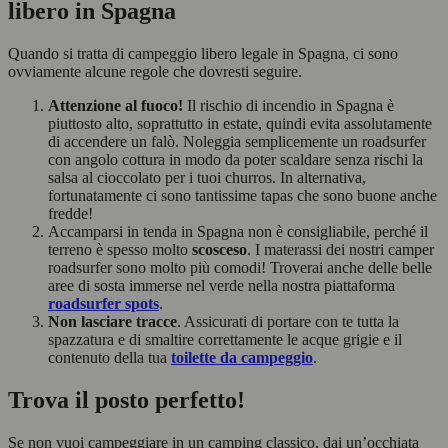
libero in Spagna
Quando si tratta di campeggio libero legale in Spagna, ci sono
ovviamente alcune regole che dovresti seguire.
Attenzione al fuoco!
Il rischio di incendio in Spagna è
piuttosto alto, soprattutto in estate, quindi evita assolutamente
di accendere un falò. Noleggia semplicemente un roadsurfer
con angolo cottura in modo da poter scaldare senza rischi la
salsa al cioccolato per i tuoi churros. In alternativa,
fortunatamente ci sono tantissime tapas che sono buone anche
fredde!
Accamparsi in tenda in Spagna non è consigliabile, perché il
terreno è spesso molto
scosceso
. I materassi dei nostri camper
roadsurfer sono molto più comodi! Troverai anche delle belle
aree di sosta immerse nel verde nella nostra piattaforma
roadsurfer spots
.
Non lasciare tracce
. Assicurati di portare con te tutta la
spazzatura e di smaltire correttamente le acque grigie e il
contenuto della tua
toilette da campeggio
.
Trova il posto perfetto!
Se non vuoi campeggiare in un camping classico, dai un’occhiata