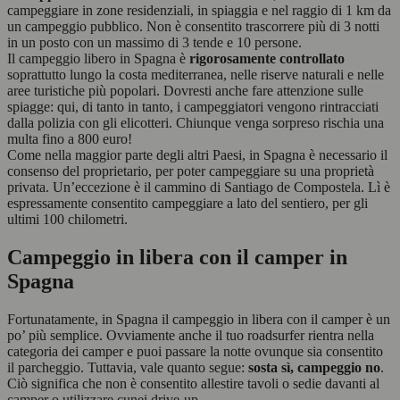
campeggiare in zone residenziali, in spiaggia e nel raggio di 1 km da
un campeggio pubblico. Non è consentito trascorrere più di 3 notti
in un posto con un massimo di 3 tende e 10 persone.
Il campeggio libero in Spagna è
rigorosamente controllato
soprattutto lungo la costa mediterranea, nelle riserve naturali e nelle
aree turistiche più popolari. Dovresti anche fare attenzione sulle
spiagge: qui, di tanto in tanto, i campeggiatori vengono rintracciati
dalla polizia con gli elicotteri. Chiunque venga sorpreso rischia una
multa fino a 800 euro!
Come nella maggior parte degli altri Paesi, in Spagna è necessario il
consenso del proprietario, per poter campeggiare su una proprietà
privata. Un’eccezione è il cammino di Santiago de Compostela. Lì è
espressamente consentito campeggiare a lato del sentiero, per gli
ultimi 100 chilometri.
Campeggio in libera con il camper in
Spagna
Fortunatamente, in Spagna il campeggio in libera con il camper è un
po’ più semplice. Ovviamente anche il tuo roadsurfer rientra nella
categoria dei camper e puoi passare la notte ovunque sia consentito
il parcheggio. Tuttavia, vale quanto segue:
sosta sì, campeggio no
.
Ciò significa che non è consentito allestire tavoli o sedie davanti al
camper o utilizzare cunei drive-up.