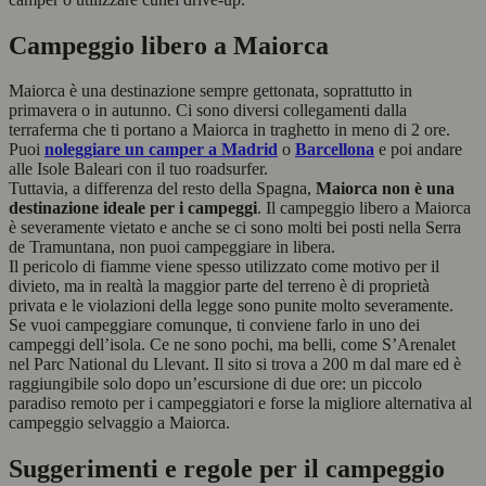
Campeggio libero a Maiorca
Maiorca è una destinazione sempre gettonata, soprattutto in
primavera o in autunno. Ci sono diversi collegamenti dalla
terraferma che ti portano a Maiorca in traghetto in meno di 2 ore.
Puoi
noleggiare un camper a Madrid
o
Barcellona
e poi andare
alle Isole Baleari con il tuo roadsurfer.
Tuttavia, a differenza del resto della Spagna,
Maiorca non è una
destinazione ideale per i campeggi
. Il campeggio libero a Maiorca
è severamente vietato e anche se ci sono molti bei posti nella Serra
de Tramuntana, non puoi campeggiare in libera.
Il pericolo di fiamme viene spesso utilizzato come motivo per il
divieto, ma in realtà la maggior parte del terreno è di proprietà
privata e le violazioni della legge sono punite molto severamente.
Se vuoi campeggiare comunque, ti conviene farlo in uno dei
campeggi dell’isola. Ce ne sono pochi, ma belli, come S’Arenalet
nel Parc National du Llevant. Il sito si trova a 200 m dal mare ed è
raggiungibile solo dopo un’escursione di due ore: un piccolo
paradiso remoto per i campeggiatori e forse la migliore alternativa al
campeggio selvaggio a Maiorca.
Suggerimenti e regole per il campeggio