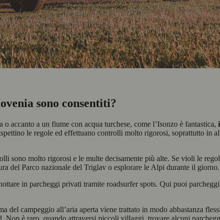
lovenia sono consentiti?
na o accanto a un fiume con acqua turchese, come l’Isonzo è fantastica,
rispettino le regole ed effettuano controlli molto rigorosi, soprattutto in 
rolli sono molto rigorosi e le multe decisamente più alte. Se violi le reg
ura del Parco nazionale del Triglav o esplorare le Alpi durante il giorno.
ottare in parcheggi privati ​​tramite roadsurfer spots. Qui puoi parcheg
a del campeggio all’aria aperta viene trattato in modo abbastanza flessi
 Non è raro, quando attraversi piccoli villaggi, trovare alcuni parcheggi 