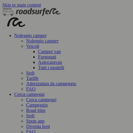
Skip to main content
Noleggio camper
Noleggio camper
Veicoli
Camper van
Furgonati
Autocaravan
Tutti i modelli
Sedi
Tariffe
Attrezzatura da campeggio
FAQ
Cerca campeggi
Cerca campeggi
Campeggio
Road trips
Sedi
Spots app
Diventa host
FAQ