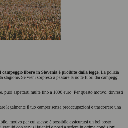
il campeggio libero in Slovenia è proibito dalla legge
. La polizia
alta stagione. Se vieni sorpreso a passare la notte fuori dai campeggi
ole, puoi aspettarti multe fino a 1000 euro. Per questo motivo, dovresti
giare legalmente il tuo camper senza preoccupazioni e trascorrere una
bile, motivo per cui spesso è possibile assicurarsi un bel posto
gratuiti con servizi igienici e posti a sedere in ottime condizioni.