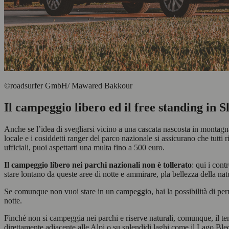
©roadsurfer GmbH/ Mawared Bakkour
Il campeggio libero ed il free standing in S
Anche se l’idea di svegliarsi vicino a una cascata nascosta in montag
locale e i cosiddetti ranger del parco nazionale si assicurano che tutti 
ufficiali, puoi aspettarti una multa fino a 500 euro.
Il campeggio libero nei parchi nazionali non è tollerato
: qui i cont
stare lontano da queste aree di notte e ammirare, pla bellezza della nat
Se comunque non vuoi stare in un campeggio, hai la possibilità di pern
notte.
Finché non si campeggia nei parchi e riserve naturali, comunque, il tem
direttamente adiacente alle Alpi o su splendidi laghi come il Lago Bled.