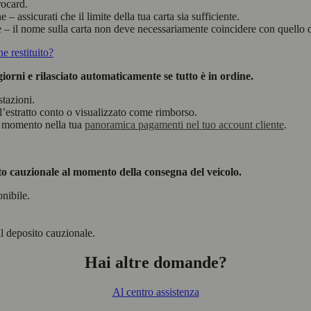
rocard.
 assicurati che il limite della tua carta sia sufficiente.
 il nome sulla carta non deve necessariamente coincidere con quello del
e restituito?
orni e rilasciato automaticamente se tutto è in ordine.
tazioni.
l’estratto conto o visualizzato come rimborso.
si momento nella tua
panoramica pagamenti nel tuo account cliente
.
ito cauzionale al momento della consegna del veicolo.
onibile.
il deposito cauzionale.
Hai altre domande?
Al centro assistenza