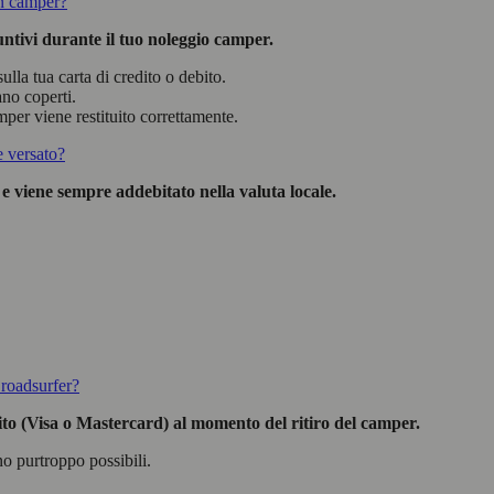
un camper?
untivi durante il tuo noleggio camper.
la tua carta di credito o debito.
no coperti.
per viene restituito correttamente.
e versato?
 e viene sempre addebitato nella valuta locale.
 roadsurfer?
dito (Visa o Mastercard) al momento del ritiro del camper.
no purtroppo possibili.