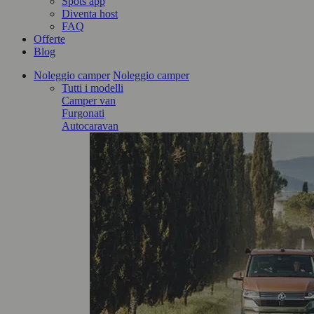
Spots app
Diventa host
FAQ
Offerte
Blog
Noleggio camper
Noleggio camper
Tutti i modelli
Camper van
Furgonati
Autocaravan