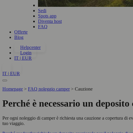
Sedi
Spots app
Diventa host
FAQ
Offerte
Blog
Helpcenter
Login
IT | EUR
IT | EUR
Homepage
>
FAQ noleggio camper
>
Cauzione
Perché è necessario un deposito
Per ogni noleggio di camper è richiesta una cauzione a copertura di ev
tuo viaggio.