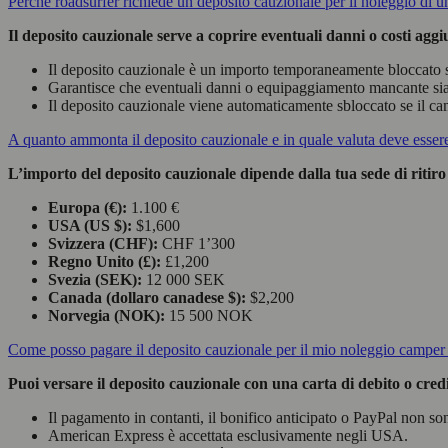
Perché roadsurfer richiede un deposito cauzionale per il noleggio di 
Il deposito cauzionale serve a coprire eventuali danni o costi aggi
Il deposito cauzionale è un importo temporaneamente bloccato sul
Garantisce che eventuali danni o equipaggiamento mancante sia
Il deposito cauzionale viene automaticamente sbloccato se il cam
A quanto ammonta il deposito cauzionale e in quale valuta deve esser
L’importo del deposito cauzionale dipende dalla tua sede di ritiro
Europa (€):
1.100 €
USA (US $):
$1,600
Svizzera (CHF):
CHF 1’300
Regno Unito (£):
£1,200
Svezia (SEK):
12 000 SEK
Canada (dollaro canadese $):
$2,200
Norvegia (NOK):
15 500 NOK
Come posso pagare il deposito cauzionale per il mio noleggio camper
Puoi versare il deposito cauzionale con una carta di debito o cre
Il pagamento in contanti, il bonifico anticipato o PayPal non so
American Express è accettata esclusivamente negli USA.