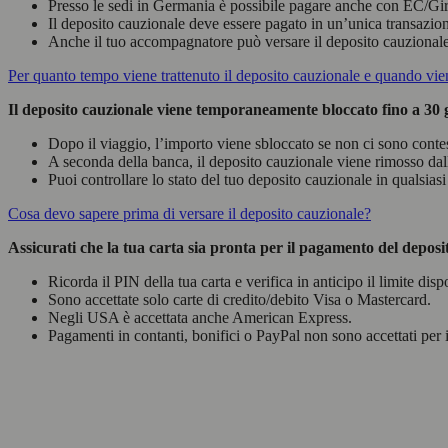
Presso le sedi in Germania è possibile pagare anche con EC/Gi
Il deposito cauzionale deve essere pagato in un’unica transazione –
Anche il tuo accompagnatore può versare il deposito cauzionale –
Per quanto tempo viene trattenuto il deposito cauzionale e quando vien
Il deposito cauzionale viene temporaneamente bloccato fino a 30 gi
Dopo il viaggio, l’importo viene sbloccato se non ci sono contes
A seconda della banca, il deposito cauzionale viene rimosso dal
Puoi controllare lo stato del tuo deposito cauzionale in qualsia
Cosa devo sapere prima di versare il deposito cauzionale?
Assicurati che la tua carta sia pronta per il pagamento del depos
Ricorda il PIN della tua carta e verifica in anticipo il limite disp
Sono accettate solo carte di credito/debito Visa o Mastercard.
Negli USA è accettata anche American Express.
Pagamenti in contanti, bonifici o PayPal non sono accettati per 