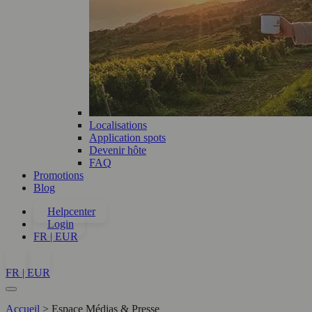
Localisations
Application spots
Devenir hôte
FAQ
Promotions
Blog
Helpcenter
Login
FR | EUR
FR | EUR
Accueil
>
Espace Médias & Presse