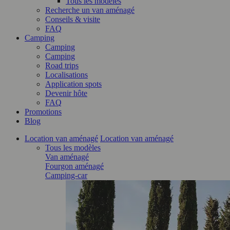
Tous les modèles
Recherche un van aménagé
Conseils & visite
FAQ
Camping
Camping
Camping
Road trips
Localisations
Application spots
Devenir hôte
FAQ
Promotions
Blog
Location van aménagé
Location van aménagé
Tous les modèles
Van aménagé
Fourgon aménagé
Camping-car