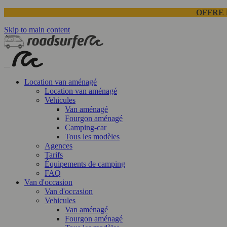
OFFRE 
Skip to main content
Location van aménagé
Location van aménagé
Vehicules
Van aménagé
Fourgon aménagé
Camping-car
Tous les modèles
Agences
Tarifs
Équipements de camping
FAQ
Van d'occasion
Van d'occasion
Vehicules
Van aménagé
Fourgon aménagé