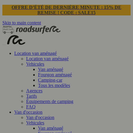
OFFRE D’ÉTÉ DE DERNIÈRE MINUTE : 15% DE
REMISE ! CODE : SALE15
Skip to main content
Location van aménagé
Location van aménagé
Vehicules
Van aménagé
Fourgon aménagé
Camping-car
Tous les modèles
Agences
Tarifs
Équipements de camping
FAQ
Van d'occasion
Van d'occasion
Vehicules
Van aménagé