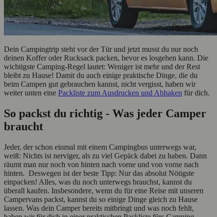
Dein Campingtrip steht vor der Tür und jetzt musst du nur noch
deinen Koffer oder Rucksack packen, bevor es losgehen kann. Die
wichtigste Camping-Regel lautet: Weniger ist mehr und der Rest
bleibt zu Hause! Damit du auch einige praktische Dinge, die du
beim Campen gut gebrauchen kannst, nicht vergisst, haben wir
weiter unten eine
Packliste zum Ausdrucken und Abhaken
für dich.
So packst du richtig - Was jeder Camper
braucht
Jeder, der schon einmal mit einem Campingbus unterwegs war,
weiß: Nichts ist nerviger, als zu viel Gepäck dabei zu haben. Dann
räumt man nur noch von hinten nach vorne und von vorne nach
hinten. Deswegen ist der beste Tipp: Nur das absolut Nötigste
einpacken! Alles, was du noch unterwegs brauchst, kannst du
überall kaufen. Insbesondere, wenn du für eine Reise mit unseren
Campervans packst, kannst du so einige Dinge gleich zu Hause
lassen. Was dein Camper bereits mitbringt und was noch fehlt,
haben wir für dich in einer praktischen Packliste fürs Camping