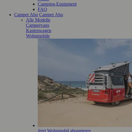
Camping-Equipment
FAQ
Camper Abo
Camper Abo
Alle Modelle
Campervans
Kastenwagen
Wohnmobile
Jetzt Wohnmobil abonnieren