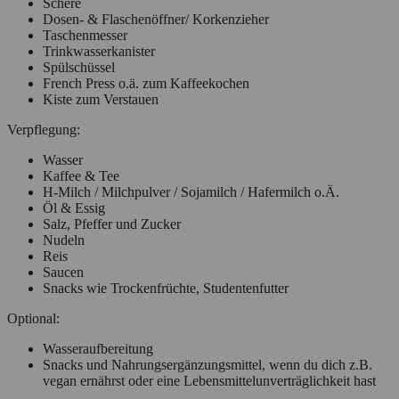
Schere
Dosen- & Flaschenöffner/ Korkenzieher
Taschenmesser
Trinkwasserkanister
Spülschüssel
French Press o.ä. zum Kaffeekochen
Kiste zum Verstauen
Verpflegung:
Wasser
Kaffee & Tee
H-Milch / Milchpulver / Sojamilch / Hafermilch o.Ä.
Öl & Essig
Salz, Pfeffer und Zucker
Nudeln
Reis
Saucen
Snacks wie Trockenfrüchte, Studentenfutter
Optional:
Wasseraufbereitung
Snacks und Nahrungsergänzungsmittel, wenn du dich z.B.
vegan ernährst oder eine Lebensmittelunverträglichkeit hast