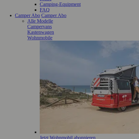
Camping-Equipment
FAQ
Camper Abo
Camper Abo
Alle Modelle
Campervans
Kastenwagen
Wohnmobile
Jetzt Wohnmobil abonnieren