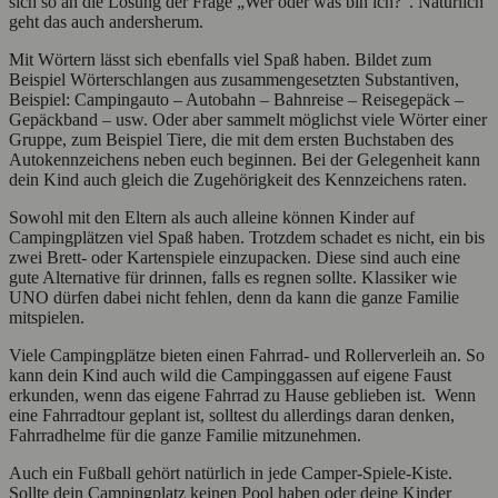
sich so an die Lösung der Frage „Wer oder was bin ich?“. Natürlich
geht das auch andersherum.
Mit Wörtern lässt sich ebenfalls viel Spaß haben. Bildet zum
Beispiel Wörterschlangen aus zusammengesetzten Substantiven,
Beispiel: Campingauto – Autobahn – Bahnreise – Reisegepäck –
Gepäckband – usw. Oder aber sammelt möglichst viele Wörter einer
Gruppe, zum Beispiel Tiere, die mit dem ersten Buchstaben des
Autokennzeichens neben euch beginnen. Bei der Gelegenheit kann
dein Kind auch gleich die Zugehörigkeit des Kennzeichens raten.
Sowohl mit den Eltern als auch alleine können Kinder auf
Campingplätzen viel Spaß haben. Trotzdem schadet es nicht, ein bis
zwei Brett- oder Kartenspiele einzupacken. Diese sind auch eine
gute Alternative für drinnen, falls es regnen sollte. Klassiker wie
UNO dürfen dabei nicht fehlen, denn da kann die ganze Familie
mitspielen.
Viele Campingplätze bieten einen Fahrrad- und Rollerverleih an. So
kann dein Kind auch wild die Campinggassen auf eigene Faust
erkunden, wenn das eigene Fahrrad zu Hause geblieben ist. Wenn
eine Fahrradtour geplant ist, solltest du allerdings daran denken,
Fahrradhelme für die ganze Familie mitzunehmen.
Auch ein Fußball gehört natürlich in jede Camper-Spiele-Kiste.
Sollte dein Campingplatz keinen Pool haben oder deine Kinder