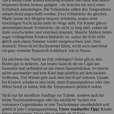
Auch kleine Gäste wollen kuschelig schlafen und dafür sind unsere
bequemen Betten bestens geeignet – du brauchst nur noch einen
Schlafsack mitzubringen. Die Schlafsäcke sollten den Temperaturen
entsprechend angeschafft werden. Zwei Schlafsäcke der gleichen
Marke lassen sich übrigens bequem verbinden, sodass einer
kuscheligen Nacht nichts mehr im Wege steht. Für Kinder gibt es
altersentsprechende Schlafsäcke, die nicht zu lang sind, sodass sie
darin verschwinden (und ersticken) könnten. Manche Marken bieten
sogar verlängerbare Kinderschlafsäcke an, sodass die Kids nicht
gleich nach einem Sommer wieder rausgewachsen sind. Aber
dennoch: Wenn du im Hochsommer fährst, reicht auch manchmal
ein ganz normaler Baumwoll-Schlafsack von zu Hause.
Du möchtest eine Nacht im Zelt verbringen? Dann gilt es, den
Boden gut zu isolieren. Am besten baust du dir ein Lager aus
Isomatten und verbindest sie mit einem Spannbettlaken. So rutscht
nichts auseinander und kein Kind liegt plötzlich auf dem nackten
Zeltboden. Viel Wärme geht auch über den Kopf verloren. Gerade
bei Kindern schadet es also nicht, einen Kapuzenpullover oder eine
Mütze bereit zu haben, falls die Temperaturen plötzlich sinken.
Nicht nur für nächtliche Ausflüge zur Toilette, sondern auch für
kleine Nachtwanderungen oder das nächtliche Suchen von
verlorenen Gegenständen ist eine Taschenlampe unentbehrlich und
gehört in jede Campingausrüstung.
Unser roadsurfer-Tipp:
Kinder
lieben Stirnlampen. Diese gibt es bereits ab 10 Euro.