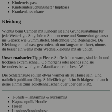
Kinderreisepass
Kinderuntersuchungsheft / Impfpass
Krankenkassenkarte
Kleidung
Wichtig beim Campen mit Kindern ist eine Grundausstattung für
jede Wetterlage. So gehören Sonnencreme und Sonnenhut genauso
ins Gepäck wie Gummistiefel, Matschhose und Regenjacke. Da
Kleidung einmal nass geworden, oft nur langsam trocknet, nimmst
du besser ein wenig mehr Wechselkleidung mit als üblich.
Unser roadsurfer-Tipp
: Fleece-Stoffe halten warm, sind leicht und
trocknen extrem schnell. Ob morgens oder abends sind sie
besonders bei windigem Atlantikwetter die beste Wahl.
Die Schlafanzüge sollten etwas wärmer als zu Hause sein. Und
natürlich publikumsfähig. Schließlich geht’s im Schlafgewand auch
gerne einmal zum Toilettenhäuschen quer über den Platz.
T-Shirts – langärmlig & kurzärmlig
Kapuzenpulli/ Hoodie
Hosen
Leggings/Jogginghose