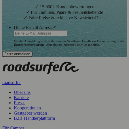
✓ 15.000+ Kundenbewertungen
✓ Für Familien, Paare & Freiheitsliebende
✓ Faire Preise & exklusive Newsletter-Deals
Deine E-mail Adresse
*
Mit der Anmeldung erhältst du unseren Newsletter. Details zur Datennutzung in der
Datenschutzerklärung
. Abmeldung jederzeit kostenlos möglich.
roadsurfer
Über uns
Karriere
Presse
Kooperationen
Gastgeber werden
B2B-Händlerplattform
Für Camper