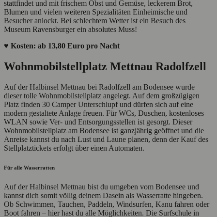
stattfindet und mit frischem Obst und Gemüse, leckerem Brot,
Blumen und vielen weiteren Spezialitäten Einheimische und
Besucher anlockt. Bei schlechtem Wetter ist ein Besuch des
Museum Ravensburger ein absolutes Muss!
♥ Kosten: ab 13,80 Euro pro Nacht
Wohnmobilstellplatz Mettnau Radolfzell
Auf der Halbinsel Mettnau bei Radolfzell am Bodensee wurde
dieser tolle Wohnmobilstellplatz angelegt. Auf dem großzügigen
Platz finden 30 Camper Unterschlupf und dürfen sich auf eine
modern gestaltete Anlage freuen. Für WCs, Duschen, kostenloses
WLAN sowie Ver- und Entsorgungsstellen ist gesorgt. Dieser
Wohnmobilstellplatz am Bodensee ist ganzjährig geöffnet und die
Anreise kannst du nach Lust und Laune planen, denn der Kauf des
Stellplatztickets erfolgt über einen Automaten.
Für alle Wasserratten
Auf der Halbinsel Mettnau bist du umgeben vom Bodensee und
kannst dich somit völlig deinem Dasein als Wasserratte hingeben.
Ob Schwimmen, Tauchen, Paddeln, Windsurfen, Kanu fahren oder
Boot fahren – hier hast du alle Möglichkeiten. Die Surfschule in