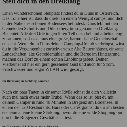
Stell dich in den Dreiklang
Einen wunderschönen Stellplatz findest du in Düns in Österreich.
Das Tolle hier ist, dass du direkt an einem Weingut campst und dich
in der Nähe des schönen Bodensees befindest. Düns lebt mit den
Gemeinden Schnifis und Dünserberg im sogenannten Dreiklang.
Bedeutet: Alle drei Orte tragen ihren Teil dazu bei und arbeiten eng
zusammen, sodass daraus eine große, harmonische Gemeinschaft
entsteht. Wenn du in Düns deinen Camping-Urlaub verbringst, wirst
du in die Vergangenheit zurückversetzt: Alte Bauernhäuser, einsame
Landschaften, alte Getreidemühlen und die Berge im Hintergrund
machen das Dorf zu einem echten Erholungsgebiet. Deinen
Vierbeiner ist hier ein gern gesehener Gast und auch für Strom,
Frischwasser und sogar WLAN wird gesorgt.
Im Dreiklang in Einklang kommen
Nach ein paar Tagen in einsamer Idylle sehnst du dich vielleicht
auch mal nach etwas mehr Trubel. Wenn das so ist, bist du mit
deinem Camper in rund 40 Minuten in Bregenz am Bodensee. In
einem der 120 Restaurants, Bars oder Cafés gönnst du dir am besten
erst einmal eine kleine Stärkung, bevor du eine wilde Shoppingtour
durch die Bregenzer Geschäfte startest.