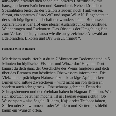
aufwachst, erwartet dich schon ein leckeres Hoffrühstück mit
hausgebackenen Brötchen und Bauernbrot. Neben köstlichen
Spezialitäten bietet dir der Stellplatz zudem noch Trinkwasser,
Strom, ein separates Gäste-WC und sogar WLAN. Eingebettet in
der sanft hügeligen Landschaft der wunderschönen Bodensee-
Apfelregion ist der Hof eine idealer Augangspunkt für Ausflüge,
Wanderungen und Radtouren. Das Obst aus der Umgebung lädt
zum Verkosten ein, genauso wie die ausgezeichnete Auswahl an
Edelbränden, Likören und Dry Gin „Chrimo®“.
Fisch und Wein in Hagnau
Mit deinem roadsurfer bist du in 7 Minuten am Bodensee und in 5
Minuten im idyllischen Fischer- und Winzerdorf Hagnau. Dort
kannst du dich ganz der Geschichte des Weins hingeben und dich
über das Brennen von köstlichen Obstwässern informieren. Die
Vielzahl der prächtigen Naturschätze – knackige Äpfel, leckere
Birnen und saftige Zwetschgen – wird nicht nur roh gegessen,
sondern auch sehr gerne zu Obstschnaps gebrannt. Denn das
Schnapsbrennen und der Weinbau haben in Hagnau Tradition. Wer
sich sportlich betätigen möchte, ist in Hagnau genau richtig! Ob
Wassersport – also Segeln, Rudern, Kajak oder Tretboot fahren,
Surfen oder Schwimmen – oder Wandern und Klettern, es bleibt
kaum ein Wunsch offen.