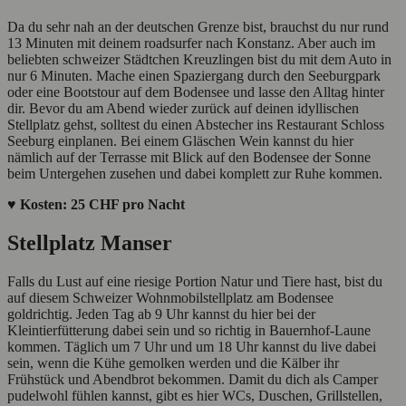
Da du sehr nah an der deutschen Grenze bist, brauchst du nur rund
13 Minuten mit deinem roadsurfer nach Konstanz. Aber auch im
beliebten schweizer Städtchen Kreuzlingen bist du mit dem Auto in
nur 6 Minuten. Mache einen Spaziergang durch den Seeburgpark
oder eine Bootstour auf dem Bodensee und lasse den Alltag hinter
dir. Bevor du am Abend wieder zurück auf deinen idyllischen
Stellplatz gehst, solltest du einen Abstecher ins Restaurant Schloss
Seeburg einplanen. Bei einem Gläschen Wein kannst du hier
nämlich auf der Terrasse mit Blick auf den Bodensee der Sonne
beim Untergehen zusehen und dabei komplett zur Ruhe kommen.
♥ Kosten: 25 CHF pro Nacht
Stellplatz Manser
Falls du Lust auf eine riesige Portion Natur und Tiere hast, bist du
auf diesem Schweizer Wohnmobilstellplatz am Bodensee
goldrichtig. Jeden Tag ab 9 Uhr kannst du hier bei der
Kleintierfütterung dabei sein und so richtig in Bauernhof-Laune
kommen. Täglich um 7 Uhr und um 18 Uhr kannst du live dabei
sein, wenn die Kühe gemolken werden und die Kälber ihr
Frühstück und Abendbrot bekommen. Damit du dich als Camper
pudelwohl fühlen kannst, gibt es hier WCs, Duschen, Grillstellen,