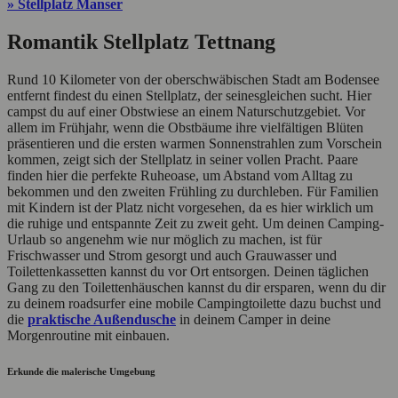
» Stellplatz Manser
Romantik Stellplatz Tettnang
Rund 10 Kilometer von der oberschwäbischen Stadt am Bodensee
entfernt findest du einen Stellplatz, der seinesgleichen sucht. Hier
campst du auf einer Obstwiese an einem Naturschutzgebiet. Vor
allem im Frühjahr, wenn die Obstbäume ihre vielfältigen Blüten
präsentieren und die ersten warmen Sonnenstrahlen zum Vorschein
kommen, zeigt sich der Stellplatz in seiner vollen Pracht. Paare
finden hier die perfekte Ruheoase, um Abstand vom Alltag zu
bekommen und den zweiten Frühling zu durchleben. Für Familien
mit Kindern ist der Platz nicht vorgesehen, da es hier wirklich um
die ruhige und entspannte Zeit zu zweit geht. Um deinen Camping-
Urlaub so angenehm wie nur möglich zu machen, ist für
Frischwasser und Strom gesorgt und auch Grauwasser und
Toilettenkassetten kannst du vor Ort entsorgen. Deinen täglichen
Gang zu den Toilettenhäuschen kannst du dir ersparen, wenn du dir
zu deinem roadsurfer eine mobile Campingtoilette dazu buchst und
die
praktische Außendusche
in deinem Camper in deine
Morgenroutine mit einbauen.
Erkunde die malerische Umgebung