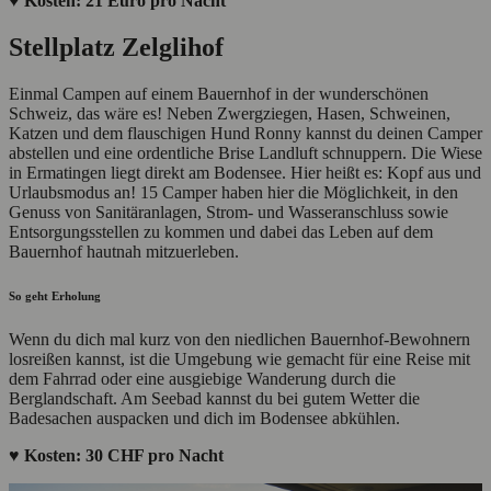
♥ Kosten: 21 Euro pro Nacht
Stellplatz Zelglihof
Einmal Campen auf einem Bauernhof in der wunderschönen
Schweiz, das wäre es! Neben Zwergziegen, Hasen, Schweinen,
Katzen und dem flauschigen Hund Ronny kannst du deinen Camper
abstellen und eine ordentliche Brise Landluft schnuppern. Die Wiese
in Ermatingen liegt direkt am Bodensee. Hier heißt es: Kopf aus und
Urlaubsmodus an! 15 Camper haben hier die Möglichkeit, in den
Genuss von Sanitäranlagen, Strom- und Wasseranschluss sowie
Entsorgungsstellen zu kommen und dabei das Leben auf dem
Bauernhof hautnah mitzuerleben.
So geht Erholung
Wenn du dich mal kurz von den niedlichen Bauernhof-Bewohnern
losreißen kannst, ist die Umgebung wie gemacht für eine Reise mit
dem Fahrrad oder eine ausgiebige Wanderung durch die
Berglandschaft. Am Seebad kannst du bei gutem Wetter die
Badesachen auspacken und dich im Bodensee abkühlen.
♥ Kosten: 30 CHF pro Nacht