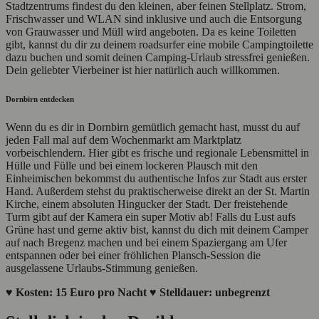
Stadtzentrums findest du den kleinen, aber feinen Stellplatz. Strom,
Frischwasser und WLAN sind inklusive und auch die Entsorgung
von Grauwasser und Müll wird angeboten. Da es keine Toiletten
gibt, kannst du dir zu deinem roadsurfer eine mobile Campingtoilette
dazu buchen und somit deinen Camping-Urlaub stressfrei genießen.
Dein geliebter Vierbeiner ist hier natürlich auch willkommen.
Dornbirn entdecken
Wenn du es dir in Dornbirn gemütlich gemacht hast, musst du auf
jeden Fall mal auf dem Wochenmarkt am Marktplatz
vorbeischlendern. Hier gibt es frische und regionale Lebensmittel in
Hülle und Fülle und bei einem lockeren Plausch mit den
Einheimischen bekommst du authentische Infos zur Stadt aus erster
Hand. Außerdem stehst du praktischerweise direkt an der St. Martin
Kirche, einem absoluten Hingucker der Stadt. Der freistehende
Turm gibt auf der Kamera ein super Motiv ab! Falls du Lust aufs
Grüne hast und gerne aktiv bist, kannst du dich mit deinem Camper
auf nach Bregenz machen und bei einem Spaziergang am Ufer
entspannen oder bei einer fröhlichen Plansch-Session die
ausgelassene Urlaubs-Stimmung genießen.
♥ Kosten: 15 Euro pro Nacht ♥ Stelldauer: unbegrenzt