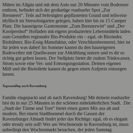
Mitten im Allgäu und mit dem Auto nur 20 Minuten vom Bodensee
entfernt, befindet sich der großartige roadsurfer Spot „Zur
Brennerei“. Teils auf befestigten gepflasterten Grund und teilweise
idyllisch im Streuobstgarten gelegen, haben hier bis zu 15 Camper
Platz. Die hauseigene Gastronomie „Zum Brennerwirt“ und „Der
Knolpershof“ Hofladen mit eigens produzierten Lebensmitteln laden
zum Genießen regionaler Bio-Produkte ein – egal, ob Biorinder,
Biohühner, Bio-Essig-Manufaktur, oder Verschlussbrennerei, hier ist
für jeden was dabei! Im Sommer kannst du den hauseigenen
Badeweiher mit Quellwasser zur Abkühlung nutzen und es dir so
richtig gut gehen lassen. Der Stellplatz bietet dir zudem Trinkwasser,
Strom sowie eine Ver- und Entsorgungsstation. Deinen eigenen
Müll und die Biotoilette kannst du gegen einen Aufpreis entsorgen
lassen.
Tagesausflug nach Ravensburg
Familie eingepackt und ab nach Ravensburg! Mit deinem roadsurfer
bist du in nur 25 Minuten in der schönen mittelalterlichen Stadt. Die
„Stadt der Türme und Tore“ bietet einen guten Mix aus alt und
modern. Bei einem Stadtbummel durch die Gassen der
Ravensburger Altstadt findet jeder das Richtige: egal, ob es elegant
oder trendy sein soll! Wer am Wochenende in Ravensburg ist, muss
unbedingt den Wochenmarkt besuchen, der jeden Samstag