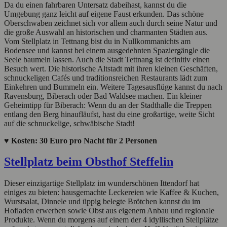
Da du einen fahrbaren Untersatz dabeihast, kannst du die
Umgebung ganz leicht auf eigene Faust erkunden. Das schöne
Oberschwaben zeichnet sich vor allem auch durch seine Natur und
die große Auswahl an historischen und charmanten Städten aus.
Vom Stellplatz in Tettnang bist du in Nullkommanichts am
Bodensee und kannst bei einem ausgedehnten Spaziergängle die
Seele baumeln lassen. Auch die Stadt Tettnang ist definitiv einen
Besuch wert. Die historische Altstadt mit ihren kleinen Geschäften,
schnuckeligen Cafés und traditionsreichen Restaurants lädt zum
Einkehren und Bummeln ein. Weitere Tagesausflüge kannst du nach
Ravensburg, Biberach oder Bad Waldsee machen. Ein kleiner
Geheimtipp für Biberach: Wenn du an der Stadthalle die Treppen
entlang den Berg hinaufläufst, hast du eine großartige, weite Sicht
auf die schnuckelige, schwäbische Stadt!
♥ Kosten: 30 Euro pro Nacht für 2 Personen
Stellplatz beim Obsthof Steffelin
Dieser einzigartige Stellplatz im wunderschönen Ittendorf hat
einiges zu bieten: hausgemachte Leckereien wie Kaffee & Kuchen,
Wurstsalat, Dinnele und üppig belegte Brötchen kannst du im
Hofladen erwerben sowie Obst aus eigenem Anbau und regionale
Produkte. Wenn du morgens auf einem der 4 idyllischen Stellplätze