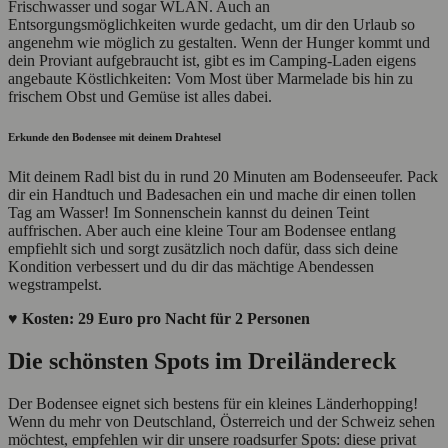
Frischwasser und sogar WLAN. Auch an
Entsorgungsmöglichkeiten wurde gedacht, um dir den Urlaub so
angenehm wie möglich zu gestalten. Wenn der Hunger kommt und
dein Proviant aufgebraucht ist, gibt es im Camping-Laden eigens
angebaute Köstlichkeiten: Vom Most über Marmelade bis hin zu
frischem Obst und Gemüse ist alles dabei.
Erkunde den Bodensee mit deinem Drahtesel
Mit deinem Radl bist du in rund 20 Minuten am Bodenseeufer. Pack
dir ein Handtuch und Badesachen ein und mache dir einen tollen
Tag am Wasser! Im Sonnenschein kannst du deinen Teint
auffrischen. Aber auch eine kleine Tour am Bodensee entlang
empfiehlt sich und sorgt zusätzlich noch dafür, dass sich deine
Kondition verbessert und du dir das mächtige Abendessen
wegstrampelst.
♥ Kosten: 29 Euro pro Nacht für 2 Personen
Die schönsten Spots im Dreiländereck
Der Bodensee eignet sich bestens für ein kleines Länderhopping!
Wenn du mehr von Deutschland, Österreich und der Schweiz sehen
möchtest, empfehlen wir dir unsere roadsurfer Spots: diese privat