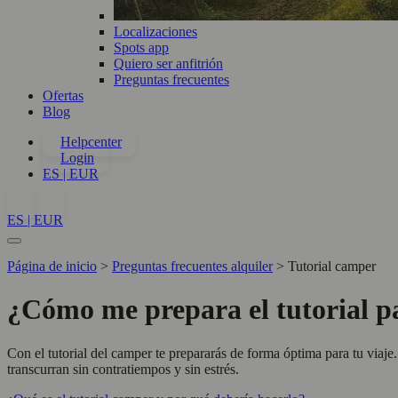
Localizaciones
Spots app
Quiero ser anfitrión
Preguntas frecuentes
Ofertas
Blog
Helpcenter
Login
ES | EUR
ES | EUR
Página de inicio
>
Preguntas frecuentes alquiler
>
Tutorial camper
¿Cómo me prepara el tutorial pa
Con el tutorial del camper te prepararás de forma óptima para tu viaje
transcurran sin contratiempos y sin estrés.