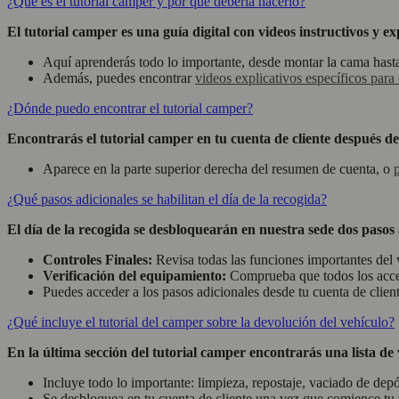
¿Qué es el tutorial camper y por qué debería hacerlo?
El tutorial camper es una guía digital con videos instructivos y 
Aquí aprenderás todo lo importante, desde montar la cama hasta 
Además, puedes encontrar
videos explicativos específicos par
¿Dónde puedo encontrar el tutorial camper?
Encontrarás el tutorial camper en tu cuenta de cliente después de
Aparece en la parte superior derecha del resumen de cuenta, o
¿Qué pasos adicionales se habilitan el día de la recogida?
El día de la recogida se desbloquearán en nuestra sede dos pasos ad
Controles Finales:
Revisa todas las funciones importantes del 
Verificación del equipamiento:
Comprueba que todos los acces
Puedes acceder a los pasos adicionales desde tu cuenta de clien
¿Qué incluye el tutorial del camper sobre la devolución del vehículo?
En la última sección del tutorial camper encontrarás una lista de 
Incluye todo lo importante: limpieza, repostaje, vaciado de dep
Se desbloquea en tu cuenta de cliente una vez que comience tu 