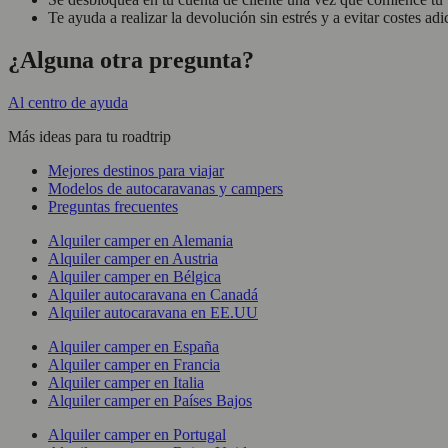
Te ayuda a realizar la devolución sin estrés y a evitar costes adi
¿Alguna otra pregunta?
Al centro de ayuda
Más ideas para tu roadtrip
Mejores destinos para viajar
Modelos de autocaravanas y campers
Preguntas frecuentes
Alquiler camper en Alemania
Alquiler camper en Austria
Alquiler camper en Bélgica
Alquiler autocaravana en Canadá
Alquiler autocaravana en EE.UU
Alquiler camper en España
Alquiler camper en Francia
Alquiler camper en Italia
Alquiler camper en Países Bajos
Alquiler camper en Portugal