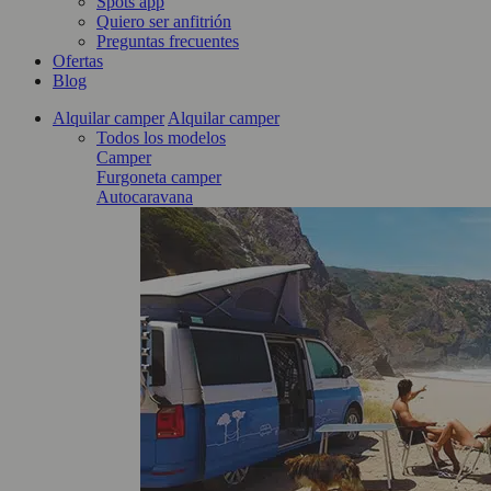
Spots app
Quiero ser anfitrión
Preguntas frecuentes
Ofertas
Blog
Alquilar camper
Alquilar camper
Todos los modelos
Camper
Furgoneta camper
Autocaravana