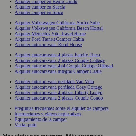
Alquiler camper en Reino Unido
Alquiler camper en Suecia
Alquiler camper en Suiza
Alquiler Volkswagen California Surfer Suite
Alquiler Volkswagen California Beach Hostel
Alquiler Mercedes Vito Travel Home
Alquiler Ford Transit Camper Cabin
Alquiler autocaravana Road House
Alquiler autocaravana 4 plazas Family Finca
Alquiler autocaravana 2 plazas Couple Cottage
Alquiler autocaravana 4x4 Couple Cottage Offroad
Alquiler autocaravana integral Camper Castle
Alquiler autocaravana perfilada Van Villa
Alquiler autocaravana perfilada Cozy Cottage
Alquiler autocaravana 4 plazas Liberty Lodge
Alquiler autocaravana 2 plazas Couple Condo
Preguntas frecuentes sobre el alquiler de campers
Instrucciones y vídeos explicativos
Equipamiento de la camper
Vaciar potti