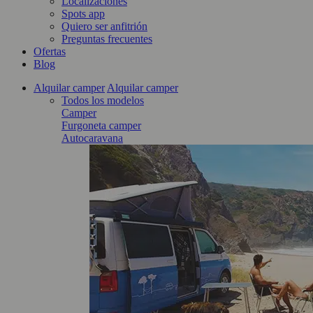
Localizaciones
Spots app
Quiero ser anfitrión
Preguntas frecuentes
Ofertas
Blog
Alquilar camper
Alquilar camper
Todos los modelos
Camper
Furgoneta camper
Autocaravana