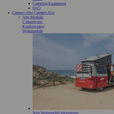
Camping-Equipment
FAQ
Camper Abo
Camper Abo
Alle Modelle
Campervans
Kastenwagen
Wohnmobile
Jetzt Wohnmobil abonnieren