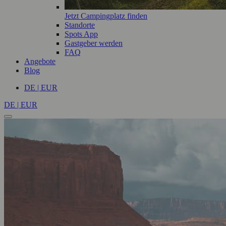
Jetzt Campingplatz finden
Standorte
Spots App
Gastgeber werden
FAQ
Angebote
Blog
DE | EUR
DE | EUR