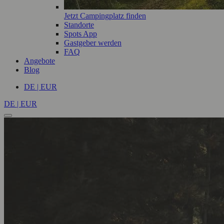
Jetzt Campingplatz finden
Standorte
Spots App
Gastgeber werden
FAQ
Angebote
Blog
DE | EUR
DE | EUR