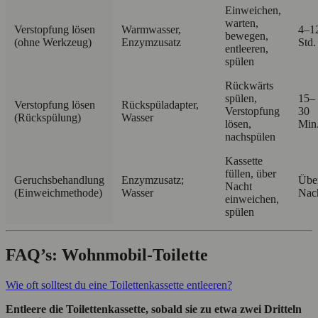
Einweichen,
warten,
Verstopfung lösen
Warmwasser,
4–1
bewegen,
(ohne Werkzeug)
Enzymzusatz
Std.
entleeren,
spülen
Rückwärts
spülen,
15–
Verstopfung lösen
Rückspüladapter,
Verstopfung
30
(Rückspülung)
Wasser
lösen,
Min
nachspülen
Kassette
füllen, über
Geruchsbehandlung
Enzymzusatz;
Übe
Nacht
(Einweichmethode)
Wasser
Nac
einweichen,
spülen
FAQ’s: Wohnmobil‑Toilette
Wie oft solltest du eine Toilettenkassette entleeren?
Entleere die Toilettenkassette, sobald sie zu etwa zwei Dritteln