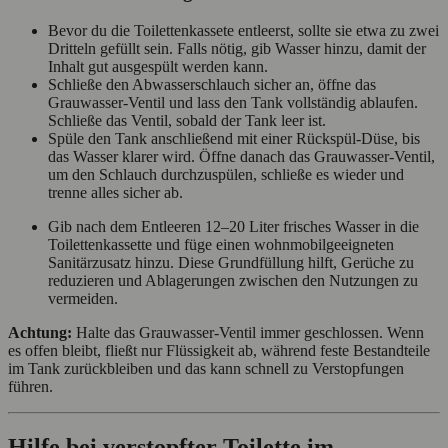
Bevor du die Toilettenkassete entleerst, sollte sie etwa zu zwei
Dritteln gefüllt sein. Falls nötig, gib Wasser hinzu, damit der
Inhalt gut ausgespült werden kann.
Schließe den Abwasserschlauch sicher an, öffne das
Grauwasser-Ventil und lass den Tank vollständig ablaufen.
Schließe das Ventil, sobald der Tank leer ist.
Spüle den Tank anschließend mit einer Rückspül-Düse, bis
das Wasser klarer wird. Öffne danach das Grauwasser-Ventil,
um den Schlauch durchzuspülen, schließe es wieder und
trenne alles sicher ab.
Gib nach dem Entleeren 12–20 Liter frisches Wasser in die
Toilettenkassette und füge einen wohnmobilgeeigneten
Sanitärzusatz hinzu. Diese Grundfüllung hilft, Gerüche zu
reduzieren und Ablagerungen zwischen den Nutzungen zu
vermeiden.
Achtung:
Halte das Grauwasser-Ventil immer geschlossen. Wenn
es offen bleibt, fließt nur Flüssigkeit ab, während feste Bestandteile
im Tank zurückbleiben und das kann schnell zu Verstopfungen
führen.
Hilfe bei verstopfter Toilette im