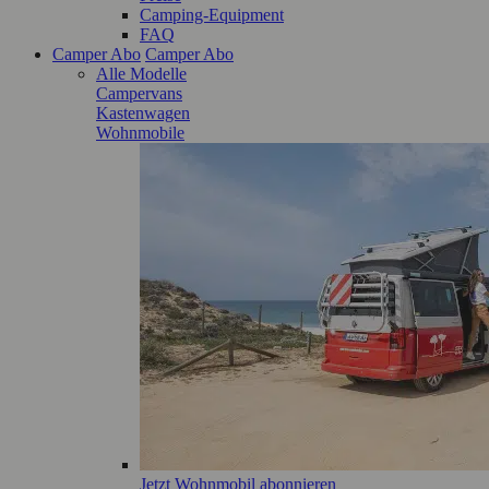
Camping-Equipment
FAQ
Camper Abo
Camper Abo
Alle Modelle
Campervans
Kastenwagen
Wohnmobile
Jetzt Wohnmobil abonnieren