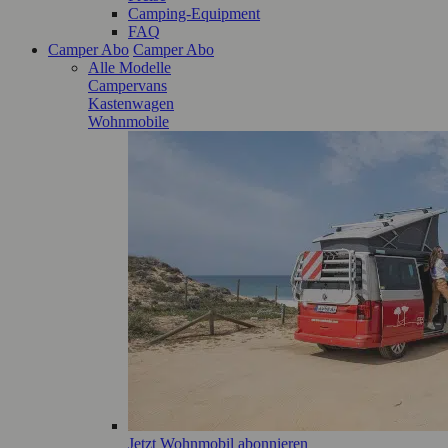
Camping-Equipment
FAQ
Camper Abo
Camper Abo
Alle Modelle
Campervans
Kastenwagen
Wohnmobile
Jetzt Wohnmobil abonnieren