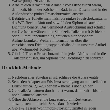
Wasserpumpe zu ziehen.
Arbeite dich Armatur für Armatur vor: Öffne zuerst warm,
dann kalt, bis in der Küche, im Bad, in der Dusche und in der
Außendusche pinkes Frostschutzmittel austritt.
Betätige die Toilette mehrmals, bis pinkes Frostschutzmittel in
das WC-Becken läuft und sowohl den Siphon als auch die
Dichtung benetzt. Das verhindert Austrocknung und schützt
vor Gerüchen während der Standzeit. Toiletten mit Schieber
oder Gummilippendichtung brauchen hier besondere
Aufmerksamkeit. Weitere Informationen über die
verschiedenen Dichtungstypen erhältst du in unserem Artikel
über
Wohnmobil‑Toiletten
.
Gib 1–2 Tassen Frostschutzmittel in jeden Abfluss und in die
Toilettenschüssel, um Siphons und Dichtungen zu schützen.
Druckluft‑Methode
Nachdem alles abgelassen ist, schließe die Ablassventile.
Setze den Adapter am Frischwassereingang an und stelle den
Druck auf ca. 2,1–2,8 bar ein – niemals über 3,4 bar.
Gehe alle Armaturen durch – erst warm, dann kalt – bis nur
noch Luftnebel austritt.
Öffne die Ablassventile kurz erneut, um Restwasser
auszupusten, und schließe sie danach wieder.
Gib 1–2 Tassen Wohnmobil‑Frostschutzmittel in jeden