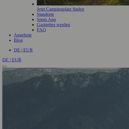
Jetzt Campingplatz finden
Standorte
Spots App
Gastgeber werden
FAQ
Angebote
Blog
DE | EUR
DE | EUR