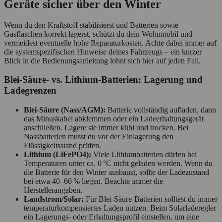
Geräte sicher über den Winter
Wenn du den Kraftstoff stabilisierst und Batterien sowie
Gasflaschen korrekt lagerst, schützt du dein Wohnmobil und
vermeidest eventuelle hohe Reparaturkosten. Achte dabei immer auf
die systemspezifischen Hinweise deines Fahrzeugs – ein kurzer
Blick in die Bedienungsanleitung lohnt sich hier auf jeden Fall.
Blei‑Säure‑ vs. Lithium‑Batterien: Lagerung und
Ladegrenzen
Blei‑Säure (Nass/AGM):
Batterie vollständig aufladen, dann
das Minuskabel abklemmen oder ein Ladeerhaltungsgerät
anschließen. Lagere sie immer kühl und trocken. Bei
Nassbatterien musst du vor der Einlagerung den
Flüssigkeitsstand prüfen.
Lithium (LiFePO4):
Viele Lithiumbatterien dürfen bei
Temperaturen unter ca. 0 °C nicht geladen werden. Wenn du
die Batterie für den Winter ausbaust, sollte der Ladezustand
bei etwa 40–60 % liegen. Beachte immer die
Herstellerangaben.
Landstrom/Solar:
Für Blei‑Säure‑Batterien solltest du immer
temperaturkompensiertes Laden nutzen. Beim Solarladeregler
ein Lagerungs‑ oder Erhaltungsprofil einstellen, um eine