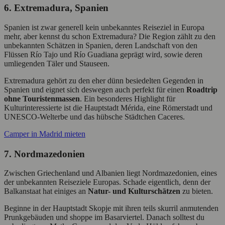
6. Extremadura, Spanien
Spanien ist zwar generell kein unbekanntes Reiseziel in Europa
mehr, aber kennst du schon Extremadura? Die Region zählt zu den
unbekannten Schätzen in Spanien, deren Landschaft von den
Flüssen Río Tajo und Río Guadiana geprägt wird, sowie deren
umliegenden Täler und Stauseen.
Extremadura gehört zu den eher dünn besiedelten Gegenden in
Spanien und eignet sich deswegen auch perfekt für einen
Roadtrip
ohne Touristenmassen
. Ein besonderes Highlight für
Kulturinteressierte ist die Hauptstadt Mérida, eine Römerstadt und
UNESCO-Welterbe und das hübsche Städtchen Caceres.
Camper in Madrid mieten
7. Nordmazedonien
Zwischen Griechenland und Albanien liegt Nordmazedonien, eines
der unbekannten Reiseziele Europas. Schade eigentlich, denn der
Balkanstaat hat einiges an
Natur- und Kulturschätzen
zu bieten.
Beginne in der Hauptstadt Skopje mit ihren teils skurril anmutenden
Prunkgebäuden und shoppe im Basarviertel. Danach solltest du