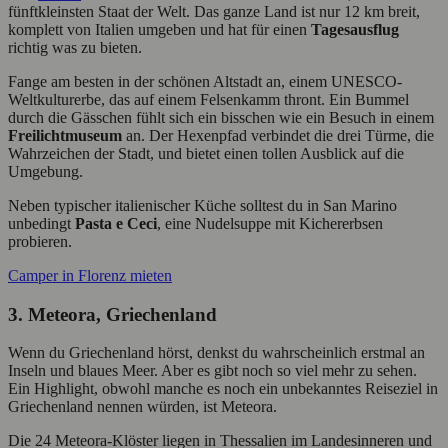
fünftkleinsten Staat der Welt. Das ganze Land ist nur 12 km breit,
komplett von Italien umgeben und hat für einen
Tagesausflug
richtig was zu bieten.
Fange am besten in der schönen Altstadt an, einem UNESCO-
Weltkulturerbe, das auf einem Felsenkamm thront. Ein Bummel
durch die Gässchen fühlt sich ein bisschen wie ein Besuch in einem
Freilichtmuseum
an. Der Hexenpfad verbindet die drei Türme, die
Wahrzeichen der Stadt, und bietet einen tollen Ausblick auf die
Umgebung.
Neben typischer italienischer Küche solltest du in San Marino
unbedingt
Pasta e Ceci
, eine Nudelsuppe mit Kichererbsen
probieren.
Camper in Florenz mieten
3. Meteora, Griechenland
Wenn du Griechenland hörst, denkst du wahrscheinlich erstmal an
Inseln und blaues Meer. Aber es gibt noch so viel mehr zu sehen.
Ein Highlight, obwohl manche es noch ein unbekanntes Reiseziel in
Griechenland nennen würden, ist Meteora.
Die 24 Meteora-Klöster liegen in Thessalien im Landesinneren und