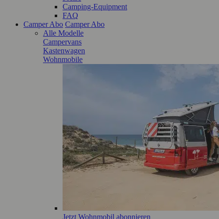
Camping-Equipment
FAQ
Camper Abo
Camper Abo
Alle Modelle
Campervans
Kastenwagen
Wohnmobile
Jetzt Wohnmobil abonnieren