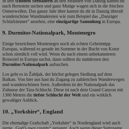
In den s
chönen Seebädern
an den Stränden von Danzig kannst du
nach Bernstein suchen und ganz Mutige wagen sich in die frischen
Ostseewellen. Das ganze Jahr über kannst du dir in Danzig überall
wunderschöne Wandmalereien wie zum Beispiel das „Danziger
Schlafzimmer“ ansehen, eine
einzigartige Sammlung
in Europa.
9. Durmitor-Nationalpark, Montenegro
Einige bezeichnen Montenegro noch als echten Geheimtipp
Europas, während es gerade im Sommer in der Bucht von Kotor
schon ziemlich voll wird. Wenn du nach einem unbekannteren
Reiseziel in Europa suchst, dann solltest du stattdessen den
Durmitor-Nationalpark
aufsuchen.
Los geht es in Žabljak, der höchst gelegen Siedlung auf dem
Balkan. Von hier aus hast du Zugang zu zahlreichen Wanderwegen
und wunderschönen Seen. Außerdem ist der Nationalpark das
Zuhause der Tara-Schlucht. Diese ist nach dem Grand Canyon mit
1300 Metern die
tiefste Schlucht der Welt
und ein wirklich
gewaltiger Anblick.
10. „Yorkshire“, England
Die ehemalige Grafschaft „Yorkshire“ in Nordengland wird auch
gerne „God’s own county“ genannt. Auch wenn dieser Spitzname