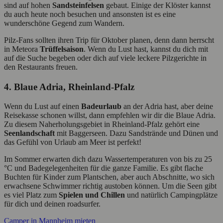
sind auf hohen
Sandsteinfelsen
gebaut. Einige der Klöster kannst
du auch heute noch besuchen und ansonsten ist es eine
wunderschöne Gegend zum Wandern.
Pilz-Fans sollten ihren Trip für Oktober planen, denn dann herrscht
in Meteora
Trüffelsaison
. Wenn du Lust hast, kannst du dich mit
auf die Suche begeben oder dich auf viele leckere Pilzgerichte in
den Restaurants freuen.
4. Blaue Adria, Rheinland-Pfalz
Wenn du Lust auf einen
Badeurlaub
an der Adria hast, aber deine
Reisekasse schonen willst, dann empfehlen wir dir die Blaue Adria.
Zu diesem Naherholungsgebiet in Rheinland-Pfalz gehört eine
Seenlandschaft
mit Baggerseen. Dazu Sandstrände und Dünen und
das Gefühl von Urlaub am Meer ist perfekt!
Im Sommer erwarten dich dazu Wassertemperaturen von bis zu 25
°C und Badegelegenheiten für die ganze Familie. Es gibt flache
Buchten für Kinder zum Plantschen, aber auch Abschnitte, wo sich
erwachsene Schwimmer richtig austoben können. Um die Seen gibt
es viel Platz zum
Spielen und Chillen
und natürlich Campingplätze
für dich und deinen roadsurfer.
Camper in Mannheim mieten