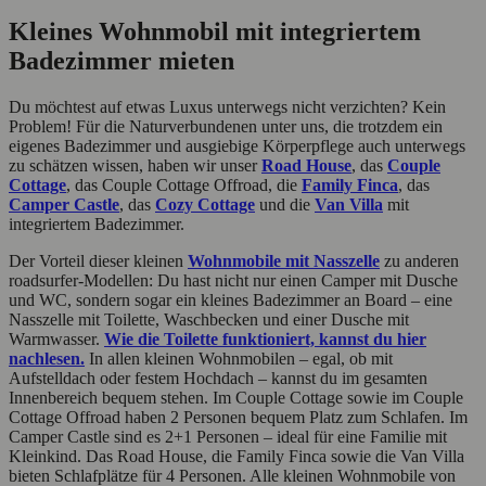
Kleines Wohnmobil mit integriertem
Badezimmer mieten
Du möchtest auf etwas Luxus unterwegs nicht verzichten? Kein
Problem! Für die Naturverbundenen unter uns, die trotzdem ein
eigenes Badezimmer und ausgiebige Körperpflege auch unterwegs
zu schätzen wissen, haben wir unser
Road House
, das
Couple
Cottage
, das Couple Cottage Offroad, die
Family Finca
, das
Camper Castle
, das
Cozy Cottage
und die
Van Villa
mit
integriertem Badezimmer.
Der Vorteil dieser kleinen
Wohnmobile mit Nasszelle
zu anderen
roadsurfer-Modellen: Du hast nicht nur einen Camper mit Dusche
und WC, sondern sogar ein kleines Badezimmer an Board – eine
Nasszelle mit Toilette, Waschbecken und einer Dusche mit
Warmwasser.
Wie die Toilette funktioniert, kannst du hier
nachlesen.
In allen kleinen Wohnmobilen – egal, ob mit
Aufstelldach oder festem Hochdach – kannst du im gesamten
Innenbereich bequem stehen. Im Couple Cottage sowie im Couple
Cottage Offroad haben 2 Personen bequem Platz zum Schlafen. Im
Camper Castle sind es 2+1 Personen – ideal für eine Familie mit
Kleinkind. Das Road House, die Family Finca sowie die Van Villa
bieten Schlafplätze für 4 Personen. Alle kleinen Wohnmobile von