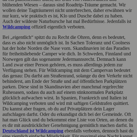
blühenden Wiesen – daraus sind Roadtrip-Träume gemacht. Wir
wollen deine Tagträumerei nicht unterbrechen, daher erwähnen wir
nur kurz, wie praktisch es ist, Klo und Dusche dabei zu haben.
Auch der wildeste Naturbursche hat mal Bedürfnisse. Jedenfalls ist
Wildcamping
offiziell eigentlich verboten.
Bei „eigentlich“ spitzt du zu Recht die Ohren, denn es bedeutet,
dass es also nicht unmöglich ist. In Sachen Toleranz und Coolness
hat der hohe Norden die Nase vorn. Skandinavien ist das Paradies
für freiheitsliebende Camper wie dich. In Schweden, Finnland und
Norwegen gilt das sogenannte Jedermannsrecht. Demnach kann
Land zwar einer Person gehören, es muss allerdings jedem zur
Verfügung stehen. Für Wildcamping mit dem Campervan bedeutet
das genau: Du darfst am Straßenrand, solange du den Verkehr nicht
behinderst, am Ende der Straße und auf öffentlichen Parkplätzen
parken. Diese sind in Skandinavien aber manchmal regelrechte
Ruheoasen, sodass du auch auf einem stinknormalen Parkplatz
glücklich aufwachen wirst. In Spanien, Frankreich und Italien ist
Wildcamping verboten und wird mit saftigen Geldstrafen quittiert.
Du kannst aber fragen, ob du auf Privatplätzen dein Lager
aufschlagen darfst. Oder du erkundigst dich bei der Gemeinde. Oft
hat man Glück und du bekommst eine Liste von Orten, an denen du
es dir mit ausdrücklicher Genehmigung gemütlich machen darfst. In
Deutschland ist Wildcamping
ebenfalls verboten, dennoch hast du
eine ziemlich einfache Möglichkeit. Für maximal eine Nacht kannst