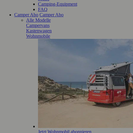
Camping-Equipment
FAQ
Camper Abo
Camper Abo
Alle Modelle
Campervans
Kastenwagen
Wohnmobile
Jetzt Wohnmobil abonnieren