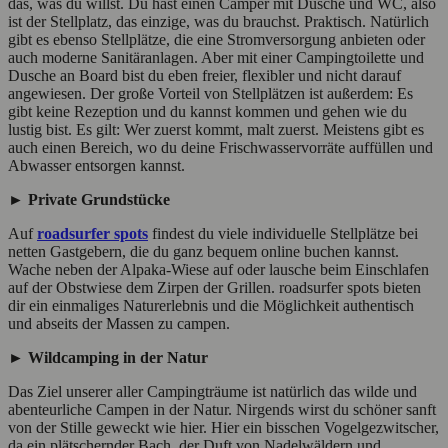
das, was du willst. Du hast einen Camper mit Dusche und WC, also
ist der Stellplatz, das einzige, was du brauchst. Praktisch. Natürlich
gibt es ebenso Stellplätze, die eine Stromversorgung anbieten oder
auch moderne Sanitäranlagen. Aber mit einer Campingtoilette und
Dusche an Board bist du eben freier, flexibler und nicht darauf
angewiesen. Der große Vorteil von Stellplätzen ist außerdem: Es
gibt keine Rezeption und du kannst kommen und gehen wie du
lustig bist. Es gilt: Wer zuerst kommt, malt zuerst. Meistens gibt es
auch einen Bereich, wo du deine Frischwasservorräte auffüllen und
Abwasser entsorgen kannst.
► Private Grundstücke
Auf
roadsurfer spots
findest du viele individuelle Stellplätze bei
netten Gastgebern, die du ganz bequem online buchen kannst.
Wache neben der Alpaka-Wiese auf oder lausche beim Einschlafen
auf der Obstwiese dem Zirpen der Grillen. roadsurfer spots bieten
dir ein einmaliges Naturerlebnis und die Möglichkeit authentisch
und abseits der Massen zu campen.
► Wildcamping in der Natur
Das Ziel unserer aller Campingträume ist natürlich das wilde und
abenteurliche Campen in der Natur. Nirgends wirst du schöner sanft
von der Stille geweckt wie hier. Hier ein bisschen Vogelgezwitscher,
da ein plätschernder Bach, der Duft von Nadelwäldern und