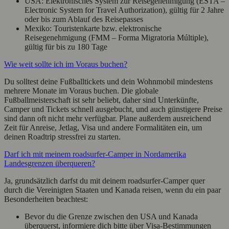
USA: Elektronisches System zur Reisegenehmigung (ESTA –
Electronic System for Travel Authorization), gültig für 2 Jahre
oder bis zum Ablauf des Reisepasses
Mexiko: Touristenkarte bzw. elektronische
Reisegenehmigung (FMM – Forma Migratoria Múltiple),
gültig für bis zu 180 Tage
Wie weit sollte ich im Voraus buchen?
Du solltest deine Fußballtickets und dein Wohnmobil mindestens
mehrere Monate im Voraus buchen. Die globale
Fußballmeisterschaft ist sehr beliebt, daher sind Unterkünfte,
Camper und Tickets schnell ausgebucht, und auch günstigere Preise
sind dann oft nicht mehr verfügbar. Plane außerdem ausreichend
Zeit für Anreise, Jetlag, Visa und andere Formalitäten ein, um
deinen Roadtrip stressfrei zu starten.
Darf ich mit meinem roadsurfer-Camper in Nordamerika
Landesgrenzen überqueren?
Ja, grundsätzlich darfst du mit deinem roadsurfer-Camper quer
durch die Vereinigten Staaten und Kanada reisen, wenn du ein paar
Besonderheiten beachtest:
Bevor du die Grenze zwischen den USA und Kanada
überquerst, informiere dich bitte über Visa-Bestimmungen