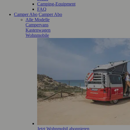
Camping-Equipment
FAQ
Camper Abo
Camper Abo
Alle Modelle
Campervans
Kastenwagen
Wohnmobile
Jetzt Wohnmobil abonnieren