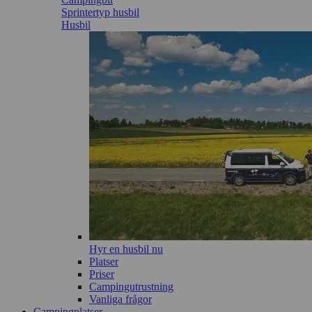
Sprintertyp husbil
Husbil
Hyr en husbil nu
Platser
Priser
Campingutrustning
Vanliga frågor
Campingplatser