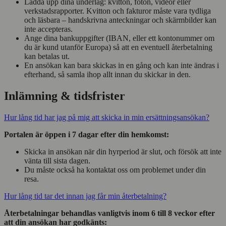
Ladda upp dina underlag: kvitton, foton, videor eller
verkstadsrapporter. Kvitton och fakturor måste vara tydliga
och läsbara – handskrivna anteckningar och skärmbilder kan
inte accepteras.
Ange dina bankuppgifter (IBAN, eller ett kontonummer om
du är kund utanför Europa) så att en eventuell återbetalning
kan betalas ut.
En ansökan kan bara skickas in en gång och kan inte ändras i
efterhand, så samla ihop allt innan du skickar in den.
Inlämning & tidsfrister
Hur lång tid har jag på mig att skicka in min ersättningsansökan?
Portalen är öppen i 7 dagar efter din hemkomst:
Skicka in ansökan när din hyrperiod är slut, och försök att inte
vänta till sista dagen.
Du måste också ha kontaktat oss om problemet under din
resa.
Hur lång tid tar det innan jag får min återbetalning?
Återbetalningar behandlas vanligtvis inom 6 till 8 veckor efter
att din ansökan har godkänts: