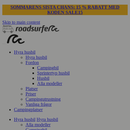
SOMMARENS SISTA CHANS: 15 % RABATT MED
KODEN SALE15
Skip to main content
Hyra husbil
Hyra husbil
Fordon
Campingbil
Sprintertyp husbil
Husbil
Alla modeller
Platser
Priser
Campingutrustning
Vanliga frågor
Campingplatser
Hyra husbil
Hyra husbil
Alla modeller
Campingbil