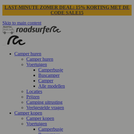
LAST-MINUTE ZOMER DEAL: 15% KORTING MET DE
CODE SALE15
Skip to main content
Camper huren
Camper huren
Voertuigen
Camperbusje
Buscamper
Camper
Alle modellen
Locaties
Prijzen
Camping uitrusting
Veelgestelde vragen
Camper kopen
Camper kopen
Voertuigen
Camperbusje