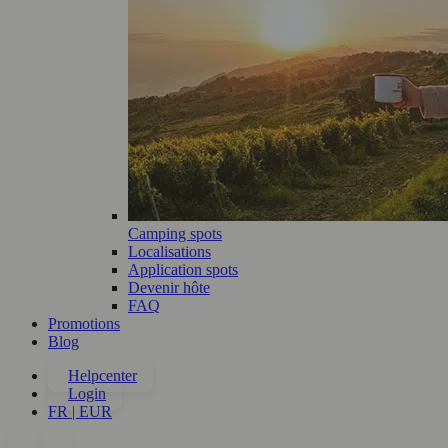
Camping spots
Localisations
Application spots
Devenir hôte
FAQ
Promotions
Blog
Helpcenter
Login
FR | EUR