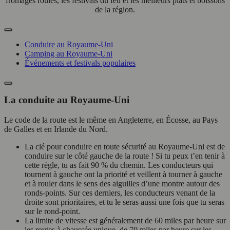
fromages roulés, les festivals du feu et les meilleurs plats et boissons
de la région.
Conduire au Royaume-Uni
Camping au Royaume-Uni
Événements et festivals populaires
La conduite au Royaume-Uni
Le code de la route est le même en Angleterre, en Écosse, au Pays
de Galles et en Irlande du Nord.
La clé pour conduire en toute sécurité au Royaume-Uni est de
conduire sur le côté gauche de la route ! Si tu peux t’en tenir à
cette règle, tu as fait 90 % du chemin. Les conducteurs qui
tournent à gauche ont la priorité et veillent à tourner à gauche
et à rouler dans le sens des aiguilles d’une montre autour des
ronds-points. Sur ces derniers, les conducteurs venant de la
droite sont prioritaires, et tu le seras aussi une fois que tu seras
sur le rond-point.
La limite de vitesse est généralement de 60 miles par heure sur
les routes à chaussée unique, de 70 miles par heure sur les