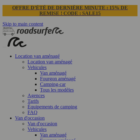
OFFRE D’ÉTÉ DE DERNIÈRE MINUTE : 15% DE
REMISE ! CODE : SALE15
Skip to main content
Location van aménagé
Location van aménagé
Vehicules
Van aménagé
Fourgon aménagé
Camping-car
Tous les modèles
Agences
Tarifs
Équipements de camping
FAQ
Van d'occasion
Van d'occasion
Vehicules
Van aménagé