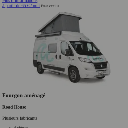
Plus d’informations
à partir de
65 €
/ nuit
Frais exclus
Fourgon aménagé
Road House
Plusieurs fabricants
4 sièges