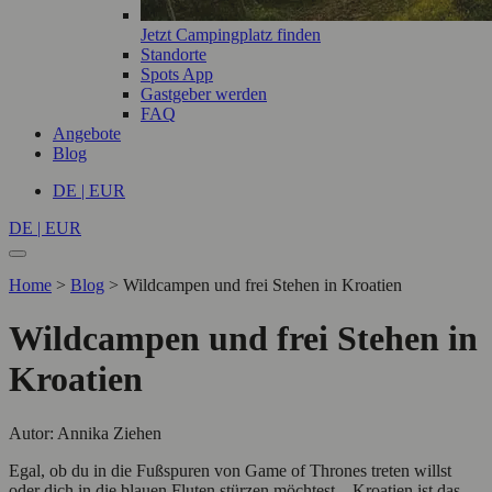
Jetzt Campingplatz finden
Standorte
Spots App
Gastgeber werden
FAQ
Angebote
Blog
DE | EUR
DE | EUR
Home
>
Blog
>
Wildcampen und frei Stehen in Kroatien
Wildcampen und frei Stehen in
Kroatien
Autor: Annika Ziehen
Egal, ob du in die Fußspuren von Game of Thrones treten willst
oder dich in die blauen Fluten stürzen möchtest – Kroatien ist das