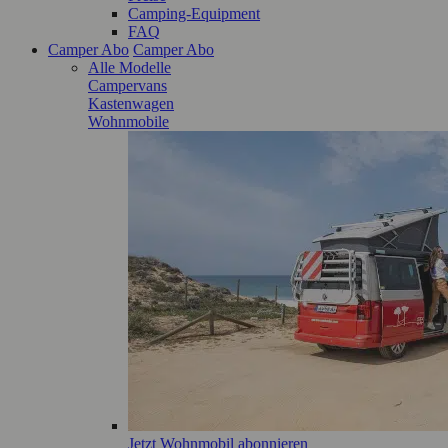
Camping-Equipment
FAQ
Camper Abo
Camper Abo
Alle Modelle
Campervans
Kastenwagen
Wohnmobile
Jetzt Wohnmobil abonnieren