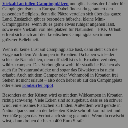
Vielzahl an tollen Campingplätzen
und gilt als eins der Länder für
Campingtourismus in Europa. Dabei findest du garantiert den
passenden Stellplatz, denn die Plätze verteilen sich über das ganze
Land. Zusätzlich gibt es besonders hübsche, kleine Mini-
Campingplätze, wenn du es gerne etwas ruhiger angehen lässt,
sowie eine Vielzahl von Stellplätzen für Naturisten – FKK-Urlaub
erfreut sich auch auf den kroatischen Campingplätzen immer
größerer Beliebtheit.
Wenn du keine Lust auf Campingplätze hast, dann stellt sich die
Frage nach dem Wildcampen in Kroatien. Da haben wir leider
schlechte Nachrichten, denn offiziell ist es in Kroatien verboten,
wild zu campen. Das Verbot gilt sowohl für staatliche Flächen als
auch für Privatgrundstücke und sogar das Biwakieren ist nicht
erlaubt. Auch mit dem Camper oder Wohnmobil in Kroatien frei
Stehen ist nicht erlaubt – also doch lieber ab auf den Campingplatz
oder einen
roadsurfer Spot
!
Besonders an der Küsten wird es mit dem Wildcampen in Kroatien
richtig schwierig. Viele Ecken sind so zugebaut, dass es eh schwer
wird, ein einsames Plätzchen zu finden. Außerdem wird gerade in
Nationalparks und an der beliebten Küste sehr oft kontrolliert und
Verstöße gegen das Verbot auch streng geahndet. Wenn du erwischt
wirst, dann drohen dir bis zu 400 Euro Strafe.