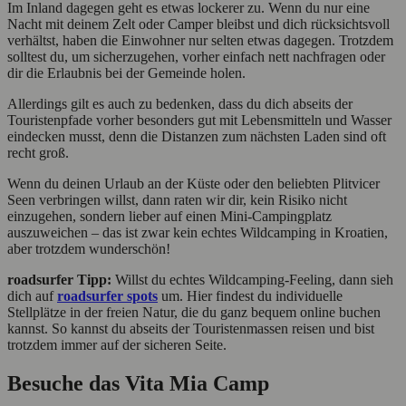
Im Inland dagegen geht es etwas lockerer zu. Wenn du nur eine
Nacht mit deinem Zelt oder Camper bleibst und dich rücksichtsvoll
verhältst, haben die Einwohner nur selten etwas dagegen. Trotzdem
solltest du, um sicherzugehen, vorher einfach nett nachfragen oder
dir die Erlaubnis bei der Gemeinde holen.
Allerdings gilt es auch zu bedenken, dass du dich abseits der
Touristenpfade vorher besonders gut mit Lebensmitteln und Wasser
eindecken musst, denn die Distanzen zum nächsten Laden sind oft
recht groß.
Wenn du deinen Urlaub an der Küste oder den beliebten Plitvicer
Seen verbringen willst, dann raten wir dir, kein Risiko nicht
einzugehen, sondern lieber auf einen Mini-Campingplatz
auszuweichen – das ist zwar kein echtes Wildcamping in Kroatien,
aber trotzdem wunderschön!
roadsurfer Tipp:
Willst du echtes Wildcamping-Feeling, dann sieh
dich auf
roadsurfer spots
um. Hier findest du individuelle
Stellplätze in der freien Natur, die du ganz bequem online buchen
kannst. So kannst du abseits der Touristenmassen reisen und bist
trotzdem immer auf der sicheren Seite.
Besuche das Vita Mia Camp