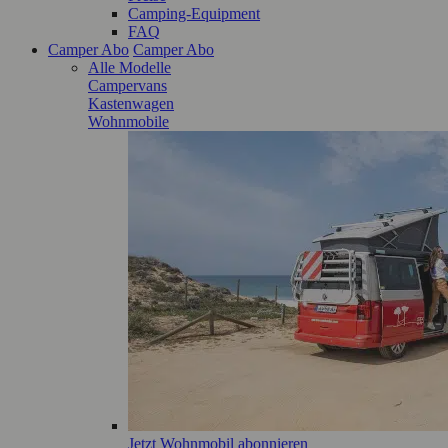
Camping-Equipment
FAQ
Camper Abo
Camper Abo
Alle Modelle
Campervans
Kastenwagen
Wohnmobile
Jetzt Wohnmobil abonnieren