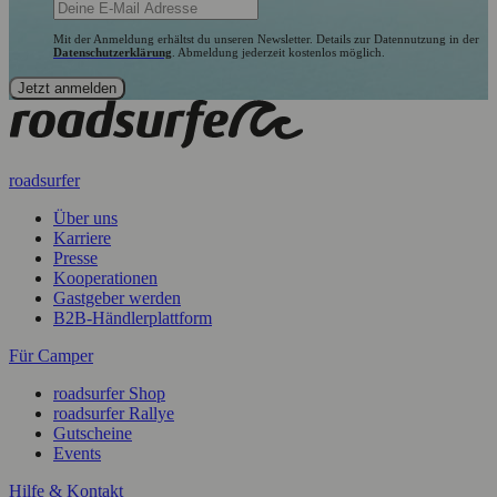
Mit der Anmeldung erhältst du unseren Newsletter. Details zur Datennutzung in der
Datenschutzerklärung
. Abmeldung jederzeit kostenlos möglich.
roadsurfer
Über uns
Karriere
Presse
Kooperationen
Gastgeber werden
B2B-Händlerplattform
Für Camper
roadsurfer Shop
roadsurfer Rallye
Gutscheine
Events
Hilfe & Kontakt