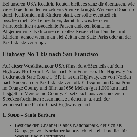
Bei unseren USA Roadtrip Routen bleibt es ganz dir überlassen, wie
viele Tage du in den einzelnen Orten verbringst. Wer einen Roadtrip
durch Kalifornien mit Kindern plant, der sollte eventuell ein
bisschen mehr Zeit einrechnen, damit ihr zwischen den
Fahrabschnitten ausgedehnte Pausen einlegen könnt. Im
Allgemeinen ist Kalifornien ein tolles Reiseziel für Familien mit
Kindern, gerade wenn man viel Zeit in den State Parks oder an der
Pazifikküste verbringt.
Highway No 1 bis nach San Francisco
Auf dieser Westküstentour USA fährst du größtenteils auf dem
Highway No 1 von L.A. bis nach San Francisco. Der Highway No
1 oder auch State Route 1 (SR 1) ist ein Highway, der von Norden
nach Süden an der Pazifikküste verläuft. Er beginnt am Dana Point
im Orange County und führt auf 656 Meilen (gut 1,000 km) nach
Leggett im Mendocino County. Er setzt sich aus verschiedenen
Streckenabschnitten zusammen, zu denen u. a. auch der
wunderschöne Pacific Coast Highway gehört.
1. Stopp –
Santa Barbara
Besuche den Channel Islands Nationalpark, der sich als
Galapagos von Nordamerika bezeichnet – ein Paradies für
Wasser- und Naturfreunde.