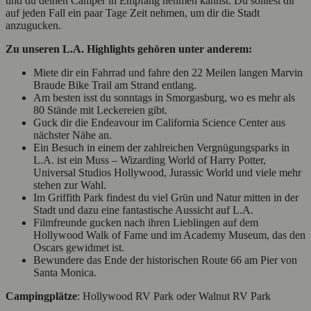
und du deinen Camper in Empfang nehmen kannst. Du solltest dir
auf jeden Fall ein paar Tage Zeit nehmen, um dir die Stadt
anzugucken.
Zu unseren L.A. Highlights geh
ö
ren unter anderem:
Miete dir ein Fahrrad und fahre den 22 Meilen langen Marvin
Braude Bike Trail am Strand entlang.
Am besten isst du sonntags in Smorgasburg, wo es mehr als
80 Stände mit Leckereien gibt.
Guck dir die Endeavour im California Science Center aus
nächster Nähe an.
Ein Besuch in einem der zahlreichen Vergnügungsparks in
L.A. ist ein Muss – Wizarding World of Harry Potter,
Universal Studios Hollywood, Jurassic World und viele mehr
stehen zur Wahl.
Im Griffith Park findest du viel Grün und Natur mitten in der
Stadt und dazu eine fantastische Aussicht auf L.A.
Filmfreunde gucken nach ihren Lieblingen auf dem
Hollywood Walk of Fame und im Academy Museum, das den
Oscars gewidmet ist.
Bewundere das Ende der historischen Route 66 am Pier von
Santa Monica.
Campingplätze
: Hollywood RV Park oder Walnut RV Park