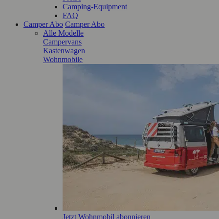
Camping-Equipment
FAQ
Camper Abo
Camper Abo
Alle Modelle
Campervans
Kastenwagen
Wohnmobile
Jetzt Wohnmobil abonnieren