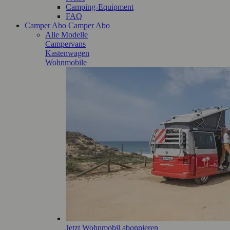
Camping-Equipment
FAQ
Camper Abo
Camper Abo
Alle Modelle
Campervans
Kastenwagen
Wohnmobile
Jetzt Wohnmobil abonnieren