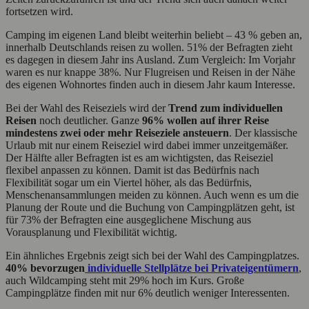
fortsetzen wird.
Camping im eigenen Land bleibt weiterhin beliebt – 43 % geben an,
innerhalb Deutschlands reisen zu wollen. 51% der Befragten zieht
es dagegen in diesem Jahr ins Ausland. Zum Vergleich: Im Vorjahr
waren es nur knappe 38%. Nur Flugreisen und Reisen in der Nähe
des eigenen Wohnortes finden auch in diesem Jahr kaum Interesse.
Bei der Wahl des Reiseziels wird der
Trend zum individuellen
Reisen
noch deutlicher. Ganze
96% wollen auf ihrer Reise
mindestens zwei oder mehr Reiseziele ansteuern
. Der klassische
Urlaub mit nur einem Reiseziel wird dabei immer unzeitgemäßer.
Der Hälfte aller Befragten ist es am wichtigsten, das Reiseziel
flexibel anpassen zu können. Damit ist das Bedürfnis nach
Flexibilität sogar um ein Viertel höher, als das Bedürfnis,
Menschenansammlungen meiden zu können. Auch wenn es um die
Planung der Route und die Buchung von Campingplätzen geht, ist
für 73% der Befragten eine ausgeglichene Mischung aus
Vorausplanung und Flexibilität wichtig.
Ein ähnliches Ergebnis zeigt sich bei der Wahl des Campingplatzes.
40% bevorzugen
individuelle Stellplätze bei Privateigentümern
,
auch Wildcamping steht mit 29% hoch im Kurs. Große
Campingplätze finden mit nur 6% deutlich weniger Interessenten.