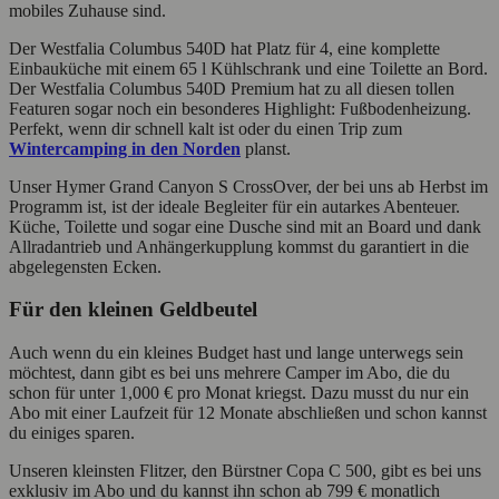
mobiles Zuhause sind.
Der Westfalia Columbus 540D hat Platz für 4, eine komplette
Einbauküche mit einem 65 l Kühlschrank und eine Toilette an Bord.
Der Westfalia Columbus 540D Premium hat zu all diesen tollen
Featuren sogar noch ein besonderes Highlight: Fußbodenheizung.
Perfekt, wenn dir schnell kalt ist oder du einen Trip zum
Wintercamping in den Norden
planst.
Unser Hymer Grand Canyon S CrossOver, der bei uns ab Herbst im
Programm ist, ist der ideale Begleiter für ein autarkes Abenteuer.
Küche, Toilette und sogar eine Dusche sind mit an Board und dank
Allradantrieb und Anhängerkupplung kommst du garantiert in die
abgelegensten Ecken.
Für den kleinen Geldbeutel
Auch wenn du ein kleines Budget hast und lange unterwegs sein
möchtest, dann gibt es bei uns mehrere Camper im Abo, die du
schon für unter 1,000 € pro Monat kriegst. Dazu musst du nur ein
Abo mit einer Laufzeit für 12 Monate abschließen und schon kannst
du einiges sparen.
Unseren kleinsten Flitzer, den Bürstner Copa C 500, gibt es bei uns
exklusiv im Abo und du kannst ihn schon ab 799 € monatlich