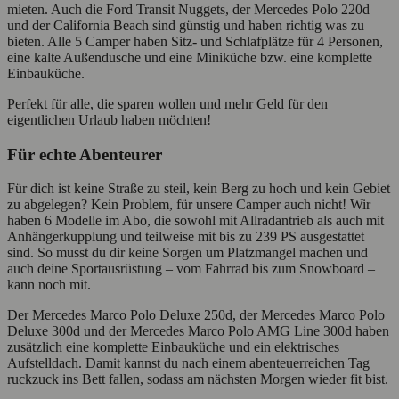
mieten. Auch die Ford Transit Nuggets, der Mercedes Polo 220d
und der California Beach sind günstig und haben richtig was zu
bieten. Alle 5 Camper haben Sitz- und Schlafplätze für 4 Personen,
eine kalte Außendusche und eine Miniküche bzw. eine komplette
Einbauküche.
Perfekt für alle, die sparen wollen und mehr Geld für den
eigentlichen Urlaub haben möchten!
Für echte Abenteurer
Für dich ist keine Straße zu steil, kein Berg zu hoch und kein Gebiet
zu abgelegen? Kein Problem, für unsere Camper auch nicht! Wir
haben 6 Modelle im Abo, die sowohl mit Allradantrieb als auch mit
Anhängerkupplung und teilweise mit bis zu 239 PS ausgestattet
sind. So musst du dir keine Sorgen um Platzmangel machen und
auch deine Sportausrüstung – vom Fahrrad bis zum Snowboard –
kann noch mit.
Der Mercedes Marco Polo Deluxe 250d, der Mercedes Marco Polo
Deluxe 300d und der Mercedes Marco Polo AMG Line 300d haben
zusätzlich eine komplette Einbauküche und ein elektrisches
Aufstelldach. Damit kannst du nach einem abenteuerreichen Tag
ruckzuck ins Bett fallen, sodass am nächsten Morgen wieder fit bist.