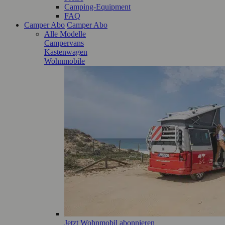
Camping-Equipment
FAQ
Camper Abo
Camper Abo
Alle Modelle
Campervans
Kastenwagen
Wohnmobile
Jetzt Wohnmobil abonnieren