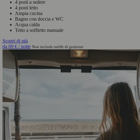
4 posti a sedere
4 posti letto
Ampia cucina
Bagno con doccia e WC
Acqua calda
Tetto a soffietto manuale
Scopri di più
da
69 €
/ notte
Non include tariffe di gestione