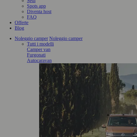
Sedi
Spots app
Diventa host
FAQ
Offerte
Blog
Noleggio camper
Noleggio camper
Tutti i modelli
Camper van
Furgonati
Autocaravan