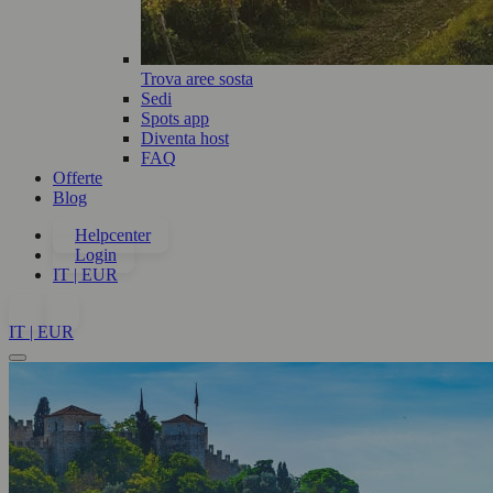
Trova aree sosta
Sedi
Spots app
Diventa host
FAQ
Offerte
Blog
Helpcenter
Login
IT | EUR
IT | EUR