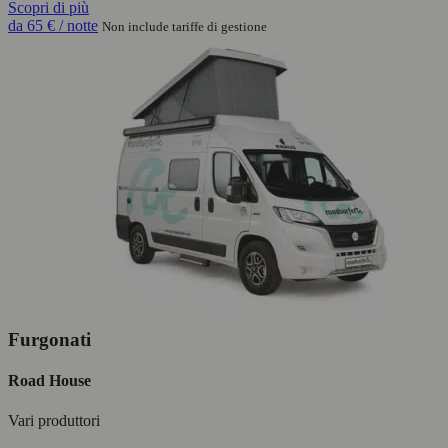
Scopri di più
da
65 €
/ notte
Non include tariffe di gestione
Furgonati
Road House
Vari produttori