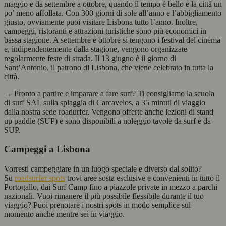
maggio e da settembre a ottobre, quando il tempo è bello e la città un
po’ meno affollata. Con 300 giorni di sole all’anno e l’abbigliamento
giusto, ovviamente puoi visitare Lisbona tutto l’anno. Inoltre,
campeggi, ristoranti e attrazioni turistiche sono più economici in
bassa stagione. A settembre e ottobre si tengono i festival del cinema
e, indipendentemente dalla stagione, vengono organizzate
regolarmente feste di strada. Il 13 giugno è il giorno di
Sant’Antonio, il patrono di Lisbona, che viene celebrato in tutta la
città.
→ Pronto a partire e imparare a fare surf? Ti consigliamo la scuola
di surf SAL sulla spiaggia di Carcavelos, a 35 minuti di viaggio
dalla nostra sede roadurfer. Vengono offerte anche lezioni di stand
up paddle (SUP) e sono disponibili a noleggio tavole da surf e da
SUP.
Campeggi a Lisbona
Vorresti campeggiare in un luogo speciale e diverso dal solito?
Su
roadsurfer spots
trovi aree sosta esclusive e convenienti in tutto il
Portogallo, dai Surf Camp fino a piazzole private in mezzo a parchi
nazionali. Vuoi rimanere il più possibile flessibile durante il tuo
viaggio? Puoi prenotare i nostri spots in modo semplice sul
momento anche mentre sei in viaggio.