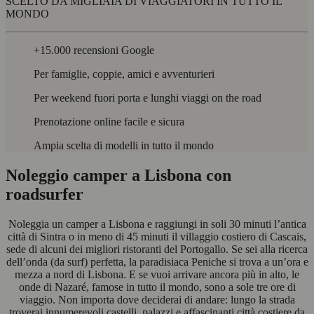
SCELTO DA MIGLIAIA DI VIAGGIATORI IN TUTTO IL
MONDO
+15.000 recensioni Google
Per famiglie, coppie, amici e avventurieri
Per weekend fuori porta e lunghi viaggi on the road
Prenotazione online facile e sicura
Ampia scelta di modelli in tutto il mondo
Noleggio camper a Lisbona con
roadsurfer
Noleggia un camper a Lisbona e raggiungi in soli 30 minuti l’antica
città di Sintra o in meno di 45 minuti il villaggio costiero di Cascais,
sede di alcuni dei migliori ristoranti del Portogallo. Se sei alla ricerca
dell’onda (da surf) perfetta, la paradisiaca Peniche si trova a un’ora e
mezza a nord di Lisbona. E se vuoi arrivare ancora più in alto, le
onde di Nazaré, famose in tutto il mondo, sono a sole tre ore di
viaggio. Non importa dove deciderai di andare: lungo la strada
troverai innumerevoli castelli, palazzi e affascinanti città costiere da