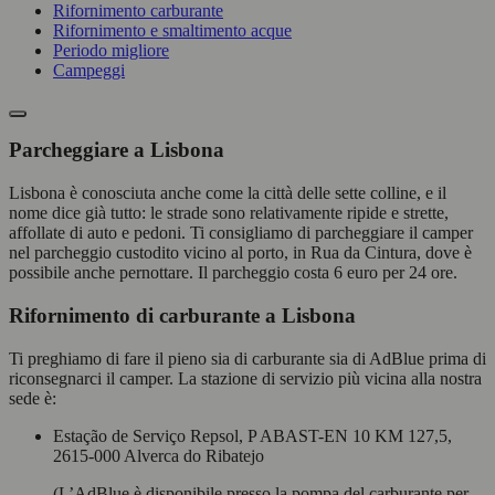
Rifornimento carburante
Rifornimento e smaltimento acque
Periodo migliore
Campeggi
Parcheggiare a Lisbona
Lisbona è conosciuta anche come la città delle sette colline, e il
nome dice già tutto: le strade sono relativamente ripide e strette,
affollate di auto e pedoni. Ti consigliamo di parcheggiare il camper
nel parcheggio custodito vicino al porto, in Rua da Cintura, dove è
possibile anche pernottare. Il parcheggio costa 6 euro per 24 ore.
Rifornimento di carburante a Lisbona
Ti preghiamo di fare il pieno sia di carburante sia di AdBlue prima di
riconsegnarci il camper. La stazione di servizio più vicina alla nostra
sede è:
Estação de Serviço Repsol, P ABAST-EN 10 KM 127,5,
2615-000 Alverca do Ribatejo
(L’AdBlue è disponibile presso la pompa del carburante per