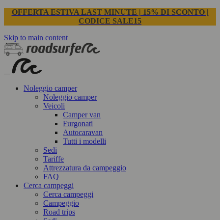
OFFERTA ESTIVA LAST MINUTE | 15% DI SCONTO |
CODICE SALE15
Skip to main content
Noleggio camper
Noleggio camper
Veicoli
Camper van
Furgonati
Autocaravan
Tutti i modelli
Sedi
Tariffe
Attrezzatura da campeggio
FAQ
Cerca campeggi
Cerca campeggi
Campeggio
Road trips