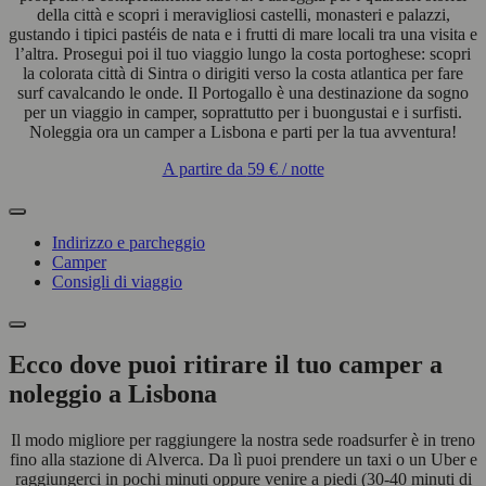
della città e scopri i meravigliosi castelli, monasteri e palazzi,
gustando i tipici pastéis de nata e i frutti di mare locali tra una visita e
l’altra. Prosegui poi il tuo viaggio lungo la costa portoghese: scopri
la colorata città di Sintra o dirigiti verso la costa atlantica per fare
surf cavalcando le onde. Il Portogallo è una destinazione da sogno
per un viaggio in camper, soprattutto per i buongustai e i surfisti.
Noleggia ora un camper a Lisbona e parti per la tua avventura!
A partire da
59 €
/ notte
Indirizzo e parcheggio
Camper
Consigli di viaggio
Ecco dove puoi ritirare il tuo camper a
noleggio a Lisbona
Il modo migliore per raggiungere la nostra sede roadsurfer è in treno
fino alla stazione di Alverca. Da lì puoi prendere un taxi o un Uber e
raggiungerci in pochi minuti oppure venire a piedi (30-40 minuti di