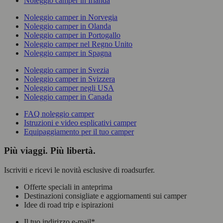
Noleggio camper in Irlanda
Noleggio camper in Norvegia
Noleggio camper in Olanda
Noleggio camper in Portogallo
Noleggio camper nel Regno Unito
Noleggio camper in Spagna
Noleggio camper in Svezia
Noleggio camper in Svizzera
Noleggio camper negli USA
Noleggio camper in Canada
FAQ noleggio camper
Istruzioni e video esplicativi camper
Equipaggiamento per il tuo camper
Più viaggi. Più libertà.
Iscriviti e ricevi le novità esclusive di roadsurfer.
Offerte speciali in anteprima
Destinazioni consigliate e aggiornamenti sui camper
Idee di road trip e ispirazioni
Il tuo indirizzo e-mail
*