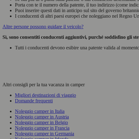
Porta con te il numero della patente, il tuo indirizzo (come indic
Puoi inserire questi dati in anticipo sul sito del governo britann
I conducenti di altri paesi europei che noleggiano nel Regno U
Altre persone possono guidare il veicolo?
Sì, sono consentiti conducenti aggiuntivi, purché soddisfino gli ste
Tutti i conducenti devono esibire una patente valida al momento 
Altri consigli per la tua vacanza in camper
Migliori destinazioni di viaggio
Domande frequenti
Noleggio camper in Italia
Noleggio camper in Austria
Noleggio camper in Belgio
Noleggio camper in Francia
Noleggio camper in Germania