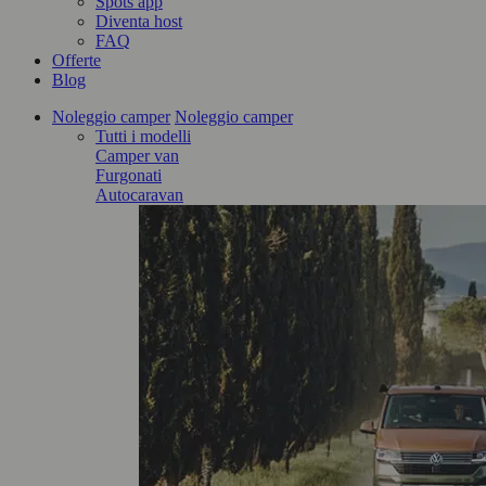
Spots app
Diventa host
FAQ
Offerte
Blog
Noleggio camper
Noleggio camper
Tutti i modelli
Camper van
Furgonati
Autocaravan