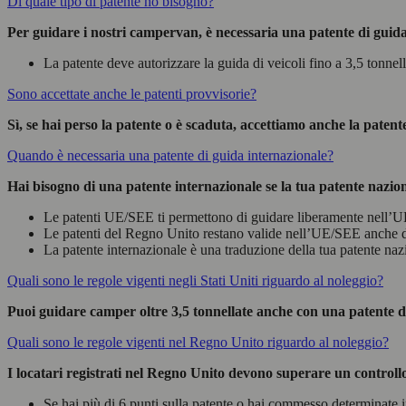
Di quale tipo di patente ho bisogno?
Per guidare i nostri campervan, è necessaria una patente di guida
La patente deve autorizzare la guida di veicoli fino a 3,5 tonnell
Sono accettate anche le patenti provvisorie?
Sì, se hai perso la patente o è scaduta, accettiamo anche la patente
Quando è necessaria una patente di guida internazionale?
Hai bisogno di una patente internazionale se la tua patente naz
Le patenti UE/SEE ti permettono di guidare liberamente nell’U
Le patenti del Regno Unito restano valide nell’UE/SEE anche d
La patente internazionale è una traduzione della tua patente nazi
Quali sono le regole vigenti negli Stati Uniti riguardo al noleggio?
Puoi guidare camper oltre 3,5 tonnellate anche con una patente di 
Quali sono le regole vigenti nel Regno Unito riguardo al noleggio?
I locatari registrati nel Regno Unito devono superare un controllo
Se hai più di 6 punti sulla patente o hai commesso determinate i