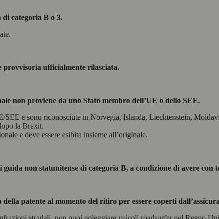
 di categoria B o 3.
ate.
 provvisoria ufficialmente rilasciata.
ionale non proviene da uno Stato membro dell’UE o dello SEE.
E/SEE e sono riconosciute in Norvegia, Islanda, Liechtenstein, Moldav
opo la Brexit.
onale e deve essere esibita insieme all’originale.
guida non statunitense di categoria B, a condizione di avere con te 
 della patente al momento del ritiro per essere coperti dall’assicur
nfrazioni stradali, non puoi noleggiare veicoli roadsurfer nel Regno Uni