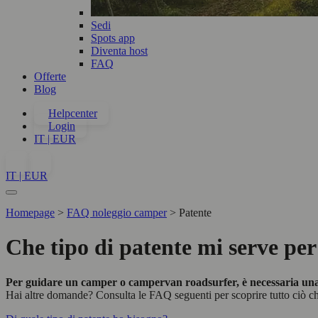
Sedi
Spots app
Diventa host
FAQ
Offerte
Blog
Helpcenter
Login
IT | EUR
IT | EUR
Homepage
>
FAQ noleggio camper
>
Patente
Che tipo di patente mi serve pe
Per guidare un camper o campervan roadsurfer, è necessaria una pa
Hai altre domande? Consulta le FAQ seguenti per scoprire tutto ciò ch