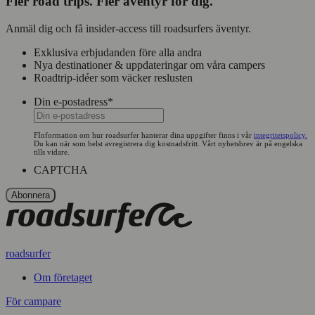
Fler road trips. Fler äventyr för dig.
Anmäl dig och få insider-access till roadsurfers äventyr.
Exklusiva erbjudanden före alla andra
Nya destinationer & uppdateringar om våra campers
Roadtrip-idéer som väcker reslusten
Din e-postadress
*
FInformation om hur roadsurfer hanterar dina uppgifter finns i vår
integritetspolicy.
Du kan när som helst avregistrera dig kostnadsfritt. Vårt nyhetsbrev är på engelska
tills vidare.
CAPTCHA
roadsurfer
Om företaget
För campare