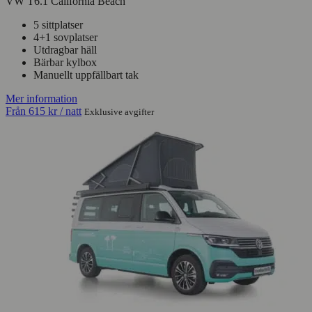
VW T6.1 California Beach
5 sittplatser
4+1 sovplatser
Utdragbar häll
Bärbar kylbox
Manuellt uppfällbart tak
Mer information
Från
615 kr
/ natt
Exklusive avgifter