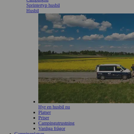
Sprintertyp husbil
Husbil
Hyr en husbil nu
Platser
Priser
Campingutrustning
Vanliga frågor
Campingplatser