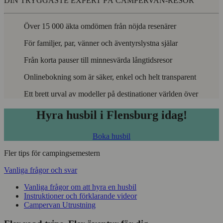
DIN TRYGGASTE EXPERT PÅ CAMPERVAN-RESOR
Över 15 000 äkta omdömen från nöjda resenärer
För familjer, par, vänner och äventyrslystna själar
Från korta pauser till minnesvärda långtidsresor
Onlinebokning som är säker, enkel och helt transparent
Ett brett urval av modeller på destinationer världen över
Hyra husbil i Flensburg idag!
Boka husbil
Fler tips för campingsemestern
Vanliga frågor och svar
Vanliga frågor om att hyra en husbil
Instruktioner och förklarande videor
Campervan Utrustning