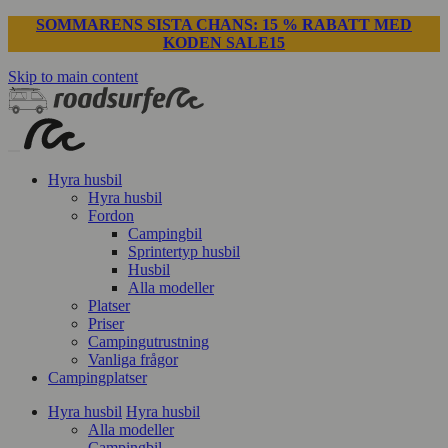
SOMMARENS SISTA CHANS: 15 % RABATT MED
KODEN SALE15
Skip to main content
Hyra husbil
Hyra husbil
Fordon
Campingbil
Sprintertyp husbil
Husbil
Alla modeller
Platser
Priser
Campingutrustning
Vanliga frågor
Campingplatser
Hyra husbil
Hyra husbil
Alla modeller
Campingbil