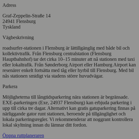
Adress
Graf-Zeppelin-Straße 14
24941 Flensburg
Tyskland
Vägbeskrivning
roadsurfer-stationen i Flensburg är lättillgänglig med både bil och
kollektivtrafik. Från Flensburg centralstation (Flensburg
Hauptbahnhof) tar det cirka 10–15 minuter att nå stationen med taxi
eller lokaltrafik. Från Sønderborg Airport eller Hamburg Airport kan
resenärer enkelt fortsätta med tåg eller hyrbil till Flensburg. Med bil
nås stationen smidigt via stadens större huvudvägar.
Parkera
Möjligheterna till långtidsparkering nära stationen är begränsade.
EXE-parkeringen (Exe, 24937 Flensburg) kan erbjuda parkering i
upp till cirka tre dagar. Alternativt kan gratis gatuparkering finnas på
närliggande gator runt stationen, beroende på tillgänglighet och
lokala parkeringsregler. Vi rekommenderar att noggrant kontrollera
lokal skyltning innan du lämnar ditt fordon.
Öppna ruttplaneraren