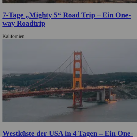
7-Tage „Mighty 5“ Road Trip – Ein One-
way Roadtrip
Kalifornien
Westküste der USA in 4 Tagen – Ein One-