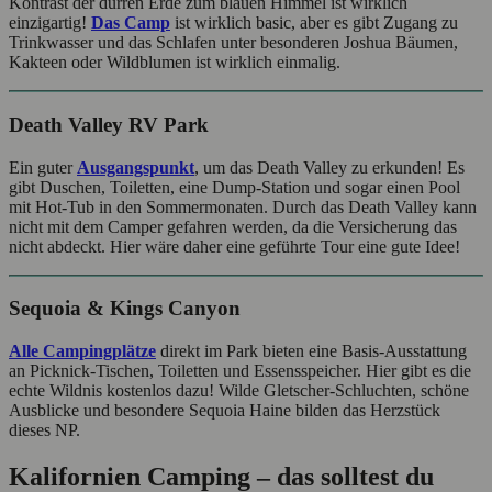
Kontrast der dürren Erde zum blauen Himmel ist wirklich
einzigartig!
Das Camp
ist wirklich basic, aber es gibt Zugang zu
Trinkwasser und das Schlafen unter besonderen Joshua Bäumen,
Kakteen oder Wildblumen ist wirklich einmalig.
Death Valley RV Park
Ein guter
Ausgangspunkt
, um das Death Valley zu erkunden! Es
gibt Duschen, Toiletten, eine Dump-Station und sogar einen Pool
mit Hot-Tub in den Sommermonaten. Durch das Death Valley kann
nicht mit dem Camper gefahren werden, da die Versicherung das
nicht abdeckt. Hier wäre daher eine geführte Tour eine gute Idee!
Sequoia & Kings Canyon
Alle Campingplätze
direkt im Park bieten eine Basis-Ausstattung
an Picknick-Tischen, Toiletten und Essensspeicher. Hier gibt es die
echte Wildnis kostenlos dazu! Wilde Gletscher-Schluchten, schöne
Ausblicke und besondere Sequoia Haine bilden das Herzstück
dieses NP.
Kalifornien Camping – das solltest du