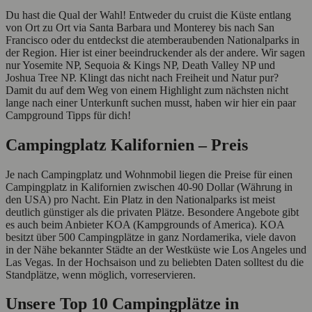
Du hast die Qual der Wahl! Entweder du cruist die Küste entlang
von Ort zu Ort via Santa Barbara und Monterey bis nach San
Francisco oder du entdeckst die atemberaubenden Nationalparks in
der Region. Hier ist einer beeindruckender als der andere. Wir sagen
nur Yosemite NP, Sequoia & Kings NP, Death Valley NP und
Joshua Tree NP. Klingt das nicht nach Freiheit und Natur pur?
Damit du auf dem Weg von einem Highlight zum nächsten nicht
lange nach einer Unterkunft suchen musst, haben wir hier ein paar
Campground Tipps für dich!
Campingplatz Kalifornien – Preis
Je nach Campingplatz und Wohnmobil liegen die Preise für einen
Campingplatz in Kalifornien zwischen 40-90 Dollar (Währung in
den USA) pro Nacht. Ein Platz in den Nationalparks ist meist
deutlich günstiger als die privaten Plätze. Besondere Angebote gibt
es auch beim Anbieter KOA (Kampgrounds of America). KOA
besitzt über 500 Campingplätze in ganz Nordamerika, viele davon
in der Nähe bekannter Städte an der Westküste wie Los Angeles und
Las Vegas. In der Hochsaison und zu beliebten Daten solltest du die
Standplätze, wenn möglich, vorreservieren.
Unsere Top 10 Campingplätze in