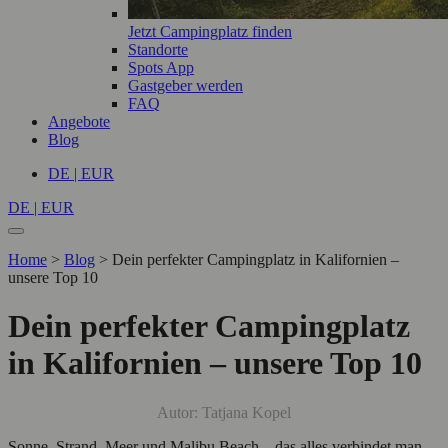
Jetzt Campingplatz finden
Standorte
Spots App
Gastgeber werden
FAQ
Angebote
Blog
DE | EUR
DE | EUR
Home
>
Blog
>
Dein perfekter Campingplatz in Kalifornien –
unsere Top 10
Dein perfekter Campingplatz
in Kalifornien – unsere Top 10
Autor: Tatjana Kopel
Sonne, Strand, Meer und Malibu Beach – das alles verbindet man