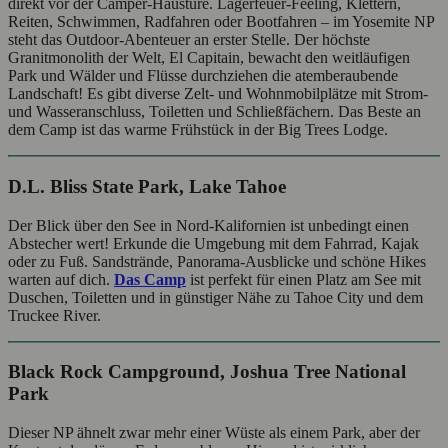
direkt vor der Camper-Haustüre. Lagerfeuer-Feeling, Klettern,
Reiten, Schwimmen, Radfahren oder Bootfahren – im Yosemite NP
steht das Outdoor-Abenteuer an erster Stelle. Der höchste
Granitmonolith der Welt, El Capitain, bewacht den weitläufigen
Park und Wälder und Flüsse durchziehen die atemberaubende
Landschaft! Es gibt diverse Zelt- und Wohnmobilplätze mit Strom-
und Wasseranschluss, Toiletten und Schließfächern. Das Beste an
dem Camp ist das warme Frühstück in der Big Trees Lodge.
D.L. Bliss State Park, Lake Tahoe
Der Blick über den See in Nord-Kalifornien ist unbedingt einen
Abstecher wert! Erkunde die Umgebung mit dem Fahrrad, Kajak
oder zu Fuß. Sandstrände, Panorama-Ausblicke und schöne Hikes
warten auf dich.
Das Camp
ist perfekt für einen Platz am See mit
Duschen, Toiletten und in günstiger Nähe zu Tahoe City und dem
Truckee River.
Black Rock Campground, Joshua Tree National
Park
Dieser NP ähnelt zwar mehr einer Wüste als einem Park, aber der