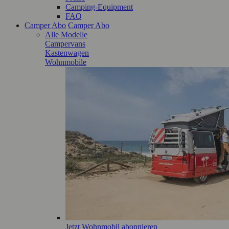
Camping-Equipment
FAQ
Camper Abo
Camper Abo
Alle Modelle
Campervans
Kastenwagen
Wohnmobile
Jetzt Wohnmobil abonnieren