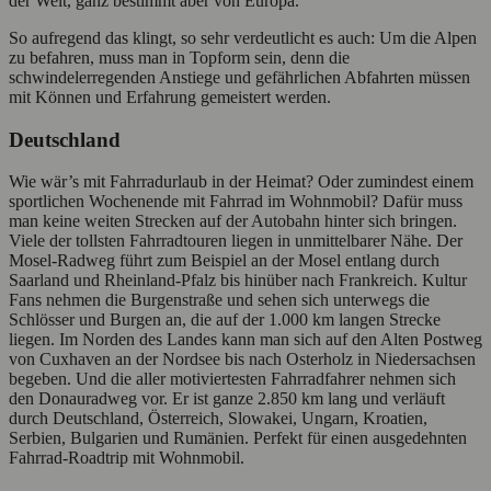
der Welt, ganz bestimmt aber von Europa.
So aufregend das klingt, so sehr verdeutlicht es auch: Um die Alpen
zu befahren, muss man in Topform sein, denn die
schwindelerregenden Anstiege und gefährlichen Abfahrten müssen
mit Können und Erfahrung gemeistert werden.
Deutschland
Wie wär’s mit Fahrradurlaub in der Heimat? Oder zumindest einem
sportlichen Wochenende mit Fahrrad im Wohnmobil? Dafür muss
man keine weiten Strecken auf der Autobahn hinter sich bringen.
Viele der tollsten Fahrradtouren liegen in unmittelbarer Nähe. Der
Mosel-Radweg führt zum Beispiel an der Mosel entlang durch
Saarland und Rheinland-Pfalz bis hinüber nach Frankreich. Kultur
Fans nehmen die Burgenstraße und sehen sich unterwegs die
Schlösser und Burgen an, die auf der 1.000 km langen Strecke
liegen. Im Norden des Landes kann man sich auf den Alten Postweg
von Cuxhaven an der Nordsee bis nach Osterholz in Niedersachsen
begeben. Und die aller motiviertesten Fahrradfahrer nehmen sich
den Donauradweg vor. Er ist ganze 2.850 km lang und verläuft
durch Deutschland, Österreich, Slowakei, Ungarn, Kroatien,
Serbien, Bulgarien und Rumänien. Perfekt für einen ausgedehnten
Fahrrad-Roadtrip mit Wohnmobil.