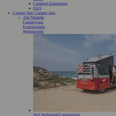
Camping-Equipment
FAQ
Camper Abo
Camper Abo
Alle Modelle
Campervans
Kastenwagen
Wohnmobile
Jetzt Wohnmobil abonnieren