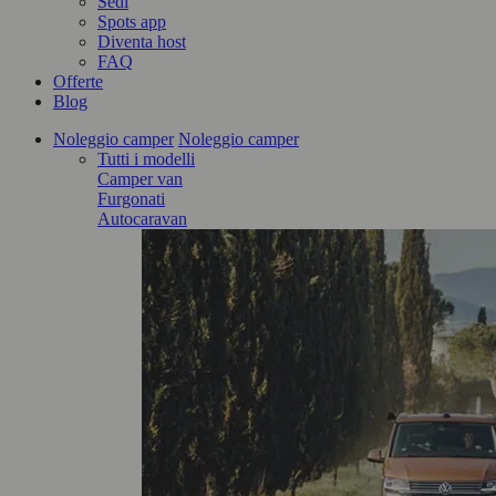
Sedi
Spots app
Diventa host
FAQ
Offerte
Blog
Noleggio camper
Noleggio camper
Tutti i modelli
Camper van
Furgonati
Autocaravan