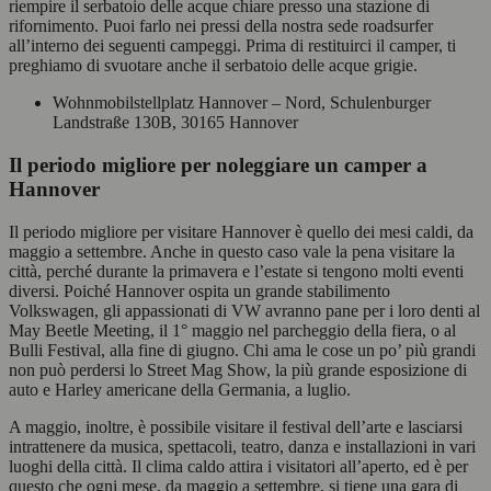
riempire il serbatoio delle acque chiare presso una stazione di
rifornimento. Puoi farlo nei pressi della nostra sede roadsurfer
all’interno dei seguenti campeggi. Prima di restituirci il camper, ti
preghiamo di svuotare anche il serbatoio delle acque grigie.
Wohnmobilstellplatz Hannover – Nord, Schulenburger
Landstraße 130B, 30165 Hannover
Il periodo migliore per noleggiare un camper a
Hannover
Il periodo migliore per visitare Hannover è quello dei mesi caldi, da
maggio a settembre. Anche in questo caso vale la pena visitare la
città, perché durante la primavera e l’estate si tengono molti eventi
diversi. Poiché Hannover ospita un grande stabilimento
Volkswagen, gli appassionati di VW avranno pane per i loro denti al
May Beetle Meeting, il 1° maggio nel parcheggio della fiera, o al
Bulli Festival, alla fine di giugno. Chi ama le cose un po’ più grandi
non può perdersi lo Street Mag Show, la più grande esposizione di
auto e Harley americane della Germania, a luglio.
A maggio, inoltre, è possibile visitare il festival dell’arte e lasciarsi
intrattenere da musica, spettacoli, teatro, danza e installazioni in vari
luoghi della città. Il clima caldo attira i visitatori all’aperto, ed è per
questo che ogni mese, da maggio a settembre, si tiene una gara di