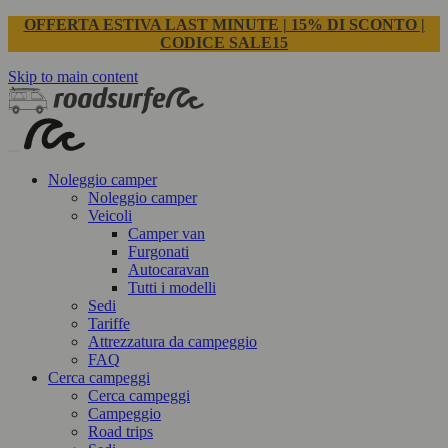
OFFERTA ESTIVA LAST MINUTE | 15% DI SCONTO |
CODICE SALE15
Skip to main content
Noleggio camper
Noleggio camper
Veicoli
Camper van
Furgonati
Autocaravan
Tutti i modelli
Sedi
Tariffe
Attrezzatura da campeggio
FAQ
Cerca campeggi
Cerca campeggi
Campeggio
Road trips