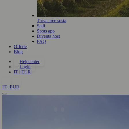
Trova aree sosta
Sedi
Spots app
Diventa host
FAQ
Offerte
Blog
Helpcenter
Login
IT | EUR
IT | EUR