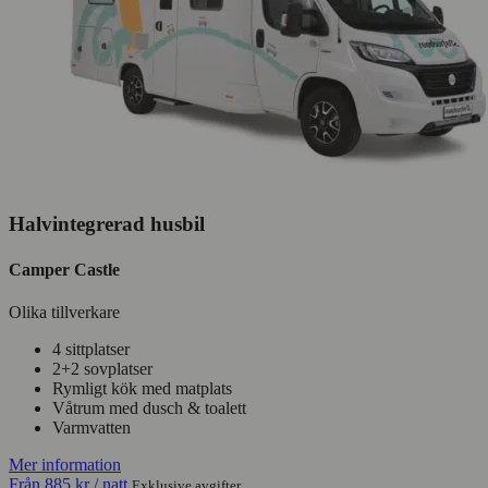
Halvintegrerad husbil
Camper Castle
Olika tillverkare
4 sittplatser
2+2 sovplatser
Rymligt kök med matplats
Våtrum med dusch & toalett
Varmvatten
Mer information
Från
885 kr
/ natt
Exklusive avgifter