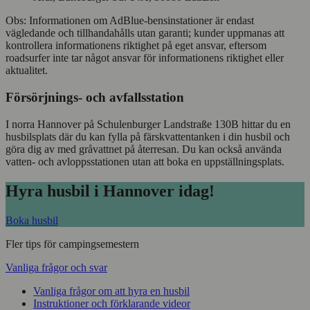
Obs: Informationen om AdBlue-bensinstationer är endast
vägledande och tillhandahålls utan garanti; kunder uppmanas att
kontrollera informationens riktighet på eget ansvar, eftersom
roadsurfer inte tar något ansvar för informationens riktighet eller
aktualitet.
Försörjnings- och avfallsstation
I norra Hannover på Schulenburger Landstraße 130B hittar du en
husbilsplats där du kan fylla på färskvattentanken i din husbil och
göra dig av med gråvattnet på återresan. Du kan också använda
vatten- och avloppsstationen utan att boka en uppställningsplats.
Hyra husbil i Hannover idag!
Boka husbil
Fler tips för campingsemestern
Vanliga frågor och svar
Vanliga frågor om att hyra en husbil
Instruktioner och förklarande videor