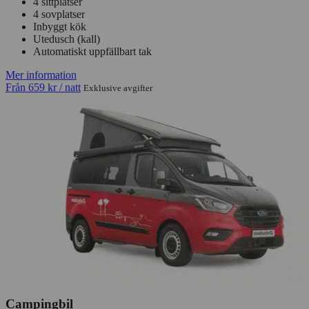
4 sittplatser
4 sovplatser
Inbyggt kök
Utedusch (kall)
Automatiskt uppfällbart tak
Mer information
Från
659 kr
/ natt
Exklusive avgifter
Campingbil