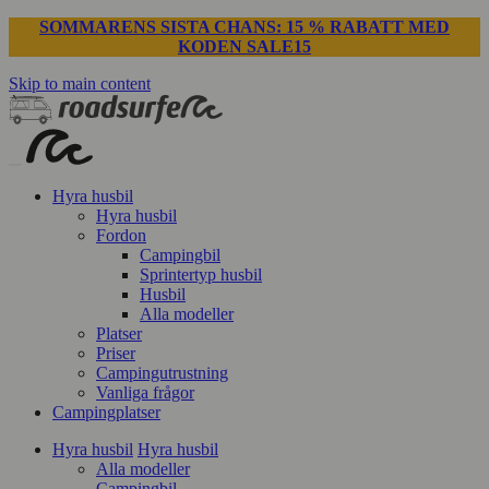
SOMMARENS SISTA CHANS: 15 % RABATT MED
KODEN SALE15
Skip to main content
Hyra husbil
Hyra husbil
Fordon
Campingbil
Sprintertyp husbil
Husbil
Alla modeller
Platser
Priser
Campingutrustning
Vanliga frågor
Campingplatser
Hyra husbil
Hyra husbil
Alla modeller
Campingbil