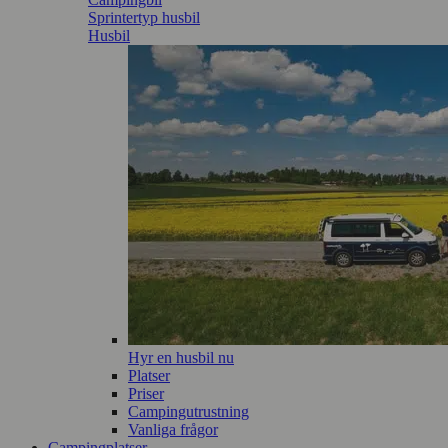
Sprintertyp husbil
Husbil
Hyr en husbil nu
Platser
Priser
Campingutrustning
Vanliga frågor
Campingplatser