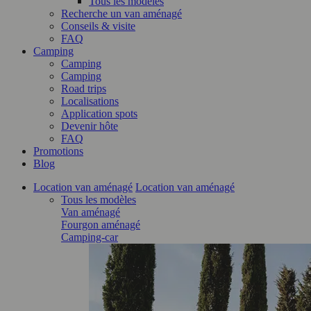
Tous les modèles
Recherche un van aménagé
Conseils & visite
FAQ
Camping
Camping
Camping
Road trips
Localisations
Application spots
Devenir hôte
FAQ
Promotions
Blog
Location van aménagé
Location van aménagé
Tous les modèles
Van aménagé
Fourgon aménagé
Camping-car