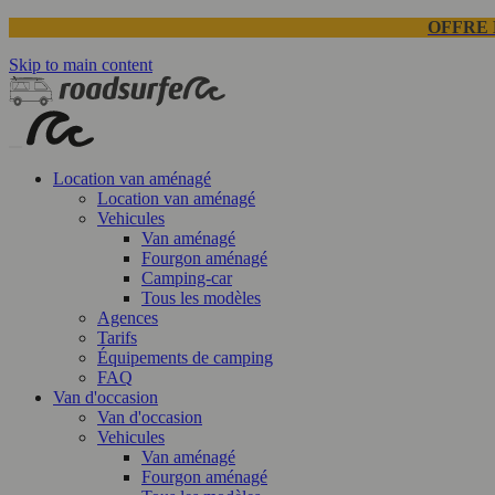
OFFRE 
Skip to main content
Location van aménagé
Location van aménagé
Vehicules
Van aménagé
Fourgon aménagé
Camping-car
Tous les modèles
Agences
Tarifs
Équipements de camping
FAQ
Van d'occasion
Van d'occasion
Vehicules
Van aménagé
Fourgon aménagé