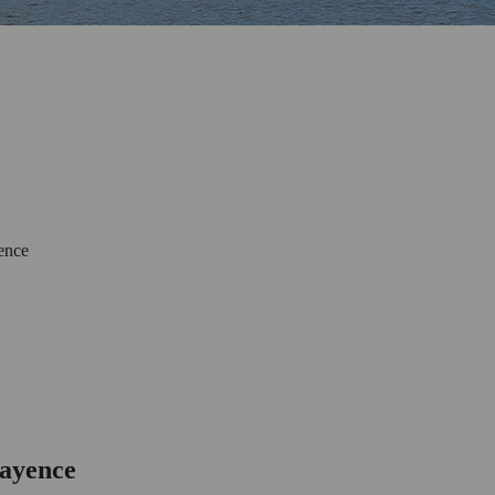
ence
Mayence