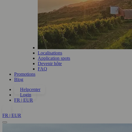
Localisations
Application spots
Devenir hôte
FAQ
Promotions
Blog
Helpcenter
Login
FR | EUR
FR | EUR