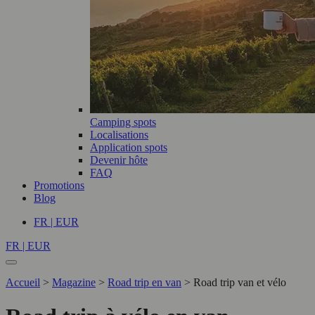
Camping spots
Localisations
Application spots
Devenir hôte
FAQ
Promotions
Blog
FR | EUR
FR | EUR
Accueil
>
Magazine
>
Road trip en van
>
Road trip van et vélo