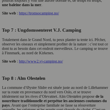
pourras toujours y voir une aurore boréale et, de temps en temps,
une baleine dans la mer
.
Site web
:
https://tromsocamping.no/
Top 7 : Ungdomssenteret V.J. Camping
Totalement dans le Grand Nord, tu peux planter ta tente ici. Pêcher,
observer les oiseaux et simplement profiter de la nature : c’est tout ce
dont tu as besoin dans cet endroit merveilleux. Le camping se trouve
à Finnmark, au nord de Kirkenes.
Site web
:
http://www2.vj-camping.no/
Top 8 : Alm Olestølen
La commune d’Øystre Slidre est située juste au nord de Lillehammer
sur ta route en provenance du nord vers Oslo, et se trouve
idéalement sur les rives d’Olevatnet. Alm Olestølen propose
de la
nourriture traditionnelle et perpétue les anciennes coutumes du
pays
. Avant que l’entreprise familiale ne fasse sa réouverture
annuelle, les créatures et les esprits sont chassés du chalet. C’est un