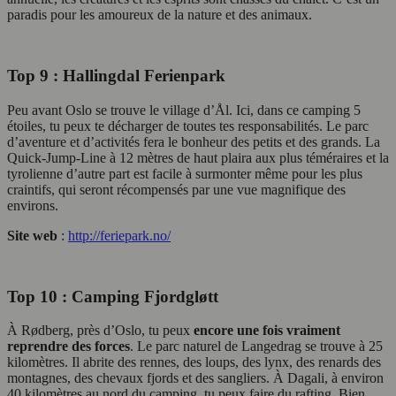
paradis pour les amoureux de la nature et des animaux.
Top 9 : Hallingdal Ferienpark
Peu avant Oslo se trouve le village d’Ål. Ici, dans ce camping 5
étoiles, tu peux te décharger de toutes tes responsabilités. Le parc
d’aventure et d’activités fera le bonheur des petits et des grands. La
Quick-Jump-Line à 12 mètres de haut plaira aux plus téméraires et la
tyrolienne d’autre part est facile à surmonter même pour les plus
craintifs, qui seront récompensés par une vue magnifique des
environs.
Site web
:
http://feriepark.no/
Top 10 : Camping Fjordgløtt
À Rødberg, près d’Oslo, tu peux
encore une fois vraiment
reprendre des forces
. Le parc naturel de Langedrag se trouve à 25
kilomètres. Il abrite des rennes, des loups, des lynx, des renards des
montagnes, des chevaux fjords et des sangliers. À Dagali, à environ
40 kilomètres au nord du camping, tu peux faire du rafting. Bien