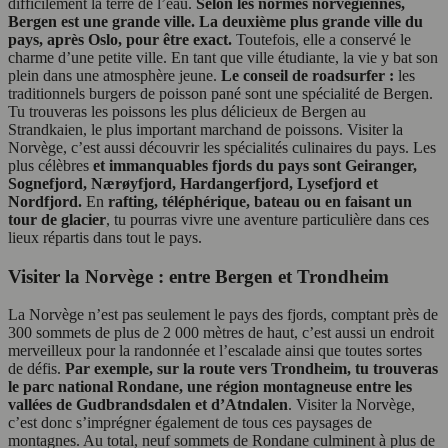
difficilement la terre de l’eau.
Selon les normes norvégiennes,
Bergen est une grande ville. La deuxième plus grande ville du
pays, après Oslo, pour être exact.
Toutefois, elle a conservé le
charme d’une petite ville. En tant que ville étudiante, la vie y bat son
plein dans une atmosphère jeune.
Le conseil de roadsurfer :
les
traditionnels burgers de poisson pané sont une spécialité de Bergen.
Tu trouveras les poissons les plus délicieux de Bergen au
Strandkaien, le plus important marchand de poissons. Visiter la
Norvège, c’est aussi découvrir les spécialités culinaires du pays. Les
plus célèbres
et immanquables fjords du pays sont Geiranger,
Sognefjord, Nærøyfjord, Hardangerfjord, Lysefjord et
Nordfjord.
En
rafting, téléphérique, bateau ou en faisant un
tour de glacier
, tu pourras vivre une aventure particulière dans ces
lieux répartis dans tout le pays.
Visiter la Norvège : entre Bergen et Trondheim
La Norvège n’est pas seulement le pays des fjords, comptant près de
300 sommets de plus de 2 000 mètres de haut, c’est aussi un endroit
merveilleux pour la randonnée et l’escalade ainsi que toutes sortes
de défis.
Par exemple, sur la route vers Trondheim, tu trouveras
le parc national Rondane, une région montagneuse entre les
vallées de Gudbrandsdalen et d’Atndalen
. Visiter la Norvège,
c’est donc s’imprégner également de tous ces paysages de
montagnes. Au total, neuf sommets de Rondane culminent à plus de