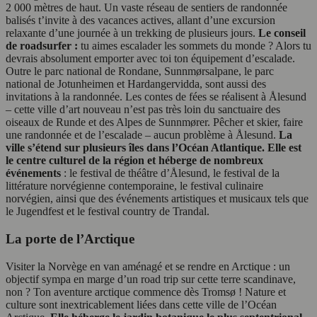
2 000 mètres de haut. Un vaste réseau de sentiers de randonnée
balisés t’invite à des vacances actives, allant d’une excursion
relaxante d’une journée à un trekking de plusieurs jours.
Le conseil
de roadsurfer :
tu aimes escalader les sommets du monde ? Alors tu
devrais absolument emporter avec toi ton équipement d’escalade.
Outre le parc national de Rondane, Sunnmørsalpane, le parc
national de Jotunheimen et Hardangervidda, sont aussi des
invitations à la randonnée. Les contes de fées se réalisent à Ålesund
– cette ville d’art nouveau n’est pas très loin du sanctuaire des
oiseaux de Runde et des Alpes de Sunnmører. Pêcher et skier, faire
une randonnée et de l’escalade – aucun problème à Ålesund.
La
ville s’étend sur plusieurs îles dans l’Océan Atlantique. Elle est
le centre culturel de la région et héberge de nombreux
événements
: le festival de théâtre d’Ålesund, le festival de la
littérature norvégienne contemporaine, le festival culinaire
norvégien, ainsi que des événements artistiques et musicaux tels que
le Jugendfest et le festival country de Trandal.
La porte de l’Arctique
Visiter la Norvège en van aménagé et se rendre en Arctique : un
objectif sympa en marge d’un road trip sur cette terre scandinave,
non ? Ton aventure arctique commence dès Tromsø ! Nature et
culture sont inextricablement liées dans cette ville de l’Océan