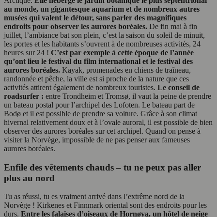
Arctique.
Elle héberge le jardin botanique le plus septentrional
au monde, un gigantesque aquarium et de nombreux autres
musées qui valent le détour, sans parler des magnifiques
endroits pour observer les aurores boréales.
De fin mai à fin
juillet, l’ambiance bat son plein, c’est la saison du soleil de minuit,
les portes et les habitants s’ouvrent à de nombreuses activités, 24
heures sur 24 !
C’est par exemple à cette époque de l’année
qu’ont lieu le festival du film international et le festival des
aurores boréales.
Kayak, promenades en chiens de traîneau,
randonnée et pêche, la ville est si proche de la nature que ces
activités attirent également de nombreux touristes.
Le conseil de
roadsurfer :
entre Trondheim et Tromsø, il vaut la peine de prendre
un bateau postal pour l’archipel des Lofoten. Le bateau part de
Bodø et il est possible de prendre sa voiture. Grâce à son climat
hivernal relativement doux et à l’ovale auroral, il est possible de bien
observer des aurores boréales sur cet archipel. Quand on pense à
visiter la Norvège, impossible de ne pas penser aux fameuses
aurores boréales.
Enfile des vêtements chauds – tu ne peux pas aller
plus au nord
Tu as réussi, tu es vraiment arrivé dans l’extrême nord de la
Norvège ! Kirkenes et Finnmark oriental sont des endroits pour les
durs.
Entre les falaises d’oiseaux de Hornøya, un hôtel de neige