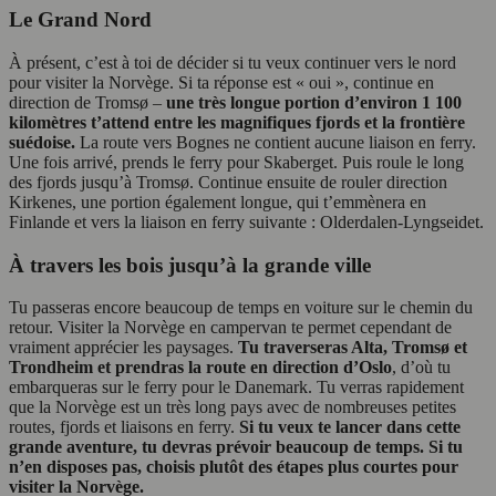
Le Grand Nord
À présent, c’est à toi de décider si tu veux continuer vers le nord
pour visiter la Norvège. Si ta réponse est « oui », continue en
direction de Tromsø –
une très longue portion d’environ 1 100
kilomètres t’attend entre les magnifiques fjords et la frontière
suédoise.
La route vers Bognes ne contient aucune liaison en ferry.
Une fois arrivé, prends le ferry pour Skaberget. Puis roule le long
des fjords jusqu’à Tromsø. Continue ensuite de rouler direction
Kirkenes, une portion également longue, qui t’emmènera en
Finlande et vers la liaison en ferry suivante : Olderdalen-Lyngseidet.
À travers les bois jusqu’à la grande ville
Tu passeras encore beaucoup de temps en voiture sur le chemin du
retour. Visiter la Norvège en campervan te permet cependant de
vraiment apprécier les paysages.
Tu traverseras Alta, Tromsø et
Trondheim et prendras la route en direction d’Oslo
, d’où tu
embarqueras sur le ferry pour le Danemark. Tu verras rapidement
que la Norvège est un très long pays avec de nombreuses petites
routes, fjords et liaisons en ferry.
Si tu veux te lancer dans cette
grande aventure, tu devras prévoir beaucoup de temps. Si tu
n’en disposes pas, choisis plutôt des étapes plus courtes pour
visiter la Norvège.