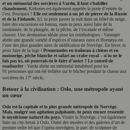
et un mémorial des sorcières à Vardø, il faut s’habiller
chaudement.
Kirkenes est également appelée la porte d’entrée de
l’est. Pourquoi ?
Elle est seulement à un jet de pierre de la Russie
et de la Finlande.
Ici, tu peux passer la nuit dans un hôtel de neige,
faire des excursions en bateau, mais tu peux aussi faire de la
randonnée, de la plongée, de la pêche, de l’escalade et même
chasser. Une destination idéale pour les ornithologues : Varanger
abrite une grande variété d’espèces d’oiseaux rares et Hornøya est
l’une des plus grandes aires de nidification de Norvège. En hiver, tu
peux faire de la luge !
Promenades en traîneau à chiens et en
motoneige, pêche blanche et safari au crabe royal – si tu ne le
fais pas ici, où pourrais-tu le faire d’autre ?
Le conseil de
roadsurfer
: Vardø abrite un mémorial inhabituel pour les
91 personnes qui ont été brûlées sur le bûcher pendant la chasse aux
e
sorcières du 17
siècle.
Retour à la civilisation : Oslo, une métropole ayant
un cœur
Oslo est la capitale et la plus grande métropole de Norvège.
Mais, malgré son agitation palpitante, tu peux encore ressentir
le mysticisme naturel du pays.
Visiter la Norvège, c’est également
faire un city-break à Oslo. Outre des musées et des galeries d’art de
premier ordre tel que l’opéra norvégien, le parc de sculpture de