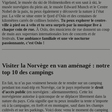
Vigeland, le musée du ski de Holmenkollen et son saut à ski, le
musée norvégien du plein air, le musée Edward Munch et le Centre
Nobel de la paix, tu peux également y découvrir la nature à l’état
pur. La ville se situe entre le fjord d’Oslo et des centaines de
kilomètres carrés de collines boisées.
Tu peux explorer le centre-
ville à pied ou à vélo et tu sera surpris par la musique live à
chaque coin de rue.
À Oslo, des musiciens de rue donnent un coup
de main aux superstars internationales lors de concerts et de
festivals.
Une ambiance familiale et une vie nocturne
passionnante, c’est Oslo !
Visiter la Norvège en van aménagé : notre
top 10 des campings
En fait, tu n’as pas vraiment besoin de te rendre sur un camping
pendant ton road-trip en Norvège, car le pays représente le
droit
d’accès public
(en norvégien : allemannsretten). Cette loi
norvégienne autorise à quiconque de se déplacer librement dans la
nature du pays. Cela signifie que tu peux installer ta tente n’importe
où à la campagne, en forêt et en montagne, sauf dans les champs
cultivés et sur les parkings. Voici donc venu le moment du camping