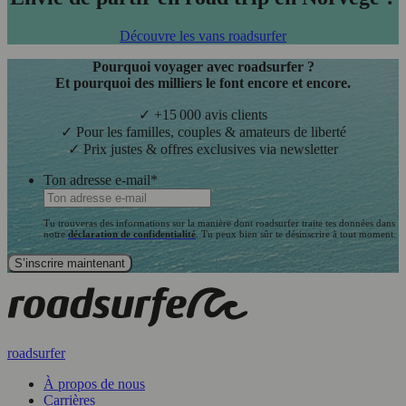
Découvre les vans roadsurfer
Pourquoi voyager avec roadsurfer ?
Et pourquoi des milliers le font encore et encore.
✓ +15 000 avis clients
✓ Pour les familles, couples & amateurs de liberté
✓ Prix justes & offres exclusives via newsletter
Ton adresse e-mail
*
Tu trouveras des informations sur la manière dont roadsurfer traite tes données dans
notre
déclaration de confidentialité
. Tu peux bien sûr te désinscrire à tout moment.
roadsurfer
À propos de nous
Carrières