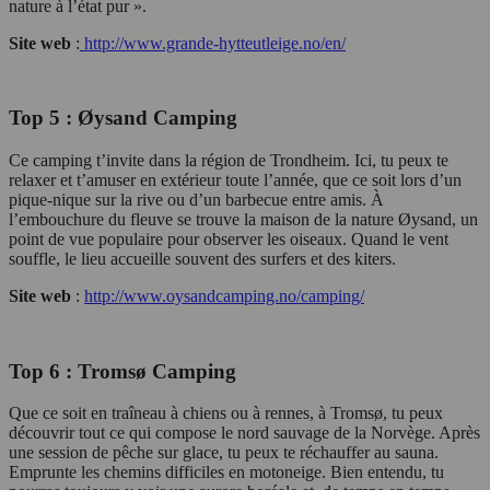
nature à l’état pur ».
Site web
:
http://www.grande-hytteutleige.no/en/
Top 5 : Øysand Camping
Ce camping t’invite dans la région de Trondheim. Ici, tu peux te
relaxer et t’amuser en extérieur toute l’année, que ce soit lors d’un
pique-nique sur la rive ou d’un barbecue entre amis. À
l’embouchure du fleuve se trouve la maison de la nature Øysand, un
point de vue populaire pour observer les oiseaux. Quand le vent
souffle, le lieu accueille souvent des surfers et des kiters.
Site web
:
http://www.oysandcamping.no/camping/
Top 6 : Tromsø Camping
Que ce soit en traîneau à chiens ou à rennes, à Tromsø, tu peux
découvrir tout ce qui compose le nord sauvage de la Norvège. Après
une session de pêche sur glace, tu peux te réchauffer au sauna.
Emprunte les chemins difficiles en motoneige. Bien entendu, tu