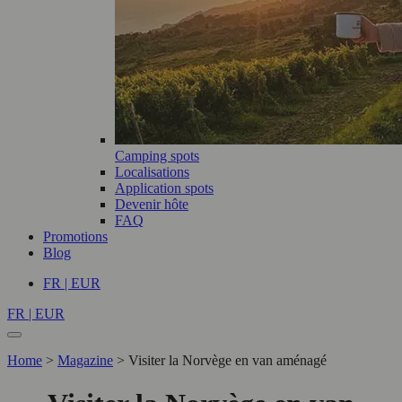
Camping spots
Localisations
Application spots
Devenir hôte
FAQ
Promotions
Blog
FR | EUR
FR | EUR
Home
>
Magazine
>
Visiter la Norvège en van aménagé