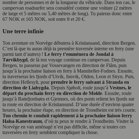
nombre de personnes et de la longueur du véhicule. Dans ton cas, le
campervan roadsurfer sera considéré comme une voiture (2 mètres
de large et 5 mètres ou 5,40 mètres de long). Tu paieras donc entre
67 NOK et 165 NOK, soit entre 8 et 20 €.
Une terre infinie
Ton aventure en Norvège débutera à Kristiansand, direction Bergen.
C’est là que tu auras déjà ta première traversée interne en ferry (une
parmi tant d’autres) !
Le ferry t’emmènera de Jondal à
Tørvikbygd
, de là ton voyage continue en campervan. Depuis
Bergen, tu passeras par Vossevangen en direction de Flåm, puis
jusqu’à la prochaine liaison en ferry à Mannheller-Fodnes. Ensuite,
tu traverseras les fjords d’Utvik, Innvik, Olden, Leon et Stryn. Puis,
direction Hellesylt, pour
prendre le ferry suivant à Stranda en
direction de Liabygda
. Depuis Sjøholt, roule jusqu’à
Vestnes, le
départ du prochain ferry en direction de Molde
. Ensuite, roule
jusqu’à Batnfjordsøra et Gjemnes, où des ponts relient les fjords sur
ta route en direction de Kristiansund. D’une durée d’environ quatre
heures, la prochaine étape, en direction de Trondheim est très courte.
Ton chemin te conduit rapidement à la prochaine liaison ferry
Halsa-Kanestraum
, d’où tu peux te rendre à Trondheim. Visiter la
Norvège en van aménagé n’est pas difficile, même si toutes ces
traversées en ferry semblent compliquer la chose.