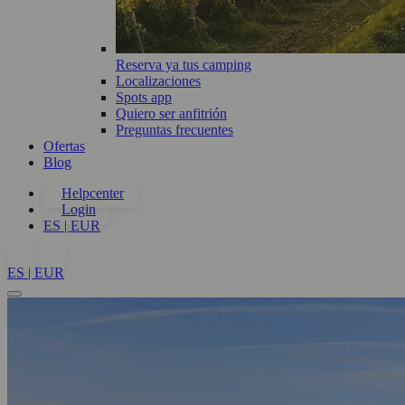
Reserva ya tus camping
Localizaciones
Spots app
Quiero ser anfitrión
Preguntas frecuentes
Ofertas
Blog
Helpcenter
Login
ES | EUR
ES | EUR