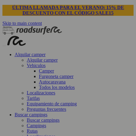
ÚLTIMA LLAMADA PARA EL VERANO: 15% DE
DESCUENTO CON EL CÓDIGO SALE15
Skip to main content
Alquilar camper
Alquilar camper
Vehiculos
Camper
Furgoneta camper
Autocaravana
Todos los modelos
Localizaciones
Tarifas
Equipamiento de camping
Preguntas frecuentes
Buscar campings
Buscar campings
Campings
Rutas