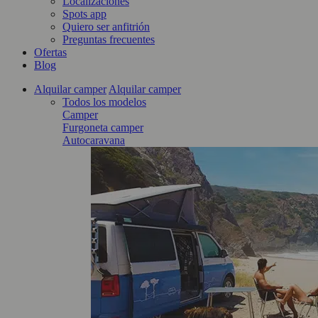
Localizaciones
Spots app
Quiero ser anfitrión
Preguntas frecuentes
Ofertas
Blog
Alquilar camper
Alquilar camper
Todos los modelos
Camper
Furgoneta camper
Autocaravana