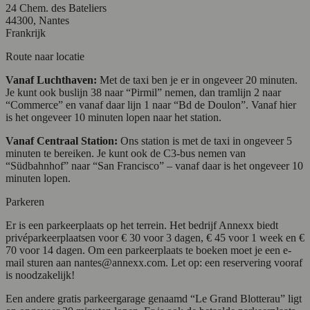
24 Chem. des Bateliers
44300, Nantes
Frankrijk
Route naar locatie
Vanaf Luchthaven:
Met de taxi ben je er in ongeveer 20 minuten.
Je kunt ook buslijn 38 naar “Pirmil” nemen, dan tramlijn 2 naar
“Commerce” en vanaf daar lijn 1 naar “Bd de Doulon”. Vanaf hier
is het ongeveer 10 minuten lopen naar het station.
Vanaf Centraal Station:
Ons station is met de taxi in ongeveer 5
minuten te bereiken. Je kunt ook de C3-bus nemen van
“Südbahnhof” naar “San Francisco” – vanaf daar is het ongeveer 10
minuten lopen.
Parkeren
Er is een parkeerplaats op het terrein. Het bedrijf Annexx biedt
privéparkeerplaatsen voor € 30 voor 3 dagen, € 45 voor 1 week en €
70 voor 14 dagen. Om een parkeerplaats te boeken moet je een e-
mail sturen aan nantes@annexx.com. Let op: een reservering vooraf
is noodzakelijk!
Een andere gratis parkeergarage genaamd “Le Grand Blotterau” ligt