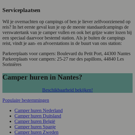
Serviceplaatsen
Wil je overnachten op campings of ben je liever zelfvoorzienend op
reis? In het eerste geval kun je op de meeste standaardcampings de
verswatertank van je camper vullen en ook het grijze water lozen bij
een speciaal daarvoor bestemd station. Als je buiten de campings
reist, vindt je aan- en afvoerstations in de buurt van ons station:
Parkeerplaats voor campers: Boulevard du Petit Port, 44300 Nantes
Parkeerplaats voor campers: 25-27 rue des papillons, 44840 Les
Sorinières
Camper huren in Nantes?
Beschikbaarheid bekijken!
Populaire bestemmingen
Camper huren Nederland
Camper huren Duitsland
Camper huren België
Camper huren Spanje
Camper huren Zweden