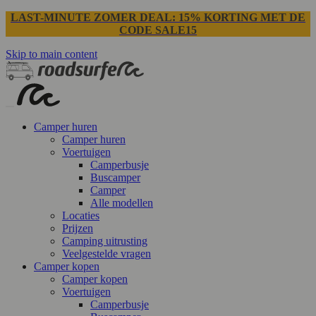
LAST-MINUTE ZOMER DEAL: 15% KORTING MET DE
CODE SALE15
Skip to main content
Camper huren
Camper huren
Voertuigen
Camperbusje
Buscamper
Camper
Alle modellen
Locaties
Prijzen
Camping uitrusting
Veelgestelde vragen
Camper kopen
Camper kopen
Voertuigen
Camperbusje