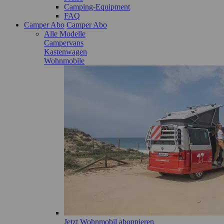
Camping-Equipment
FAQ
Camper Abo
Camper Abo
Alle Modelle
Campervans
Kastenwagen
Wohnmobile
Jetzt Wohnmobil abonnieren