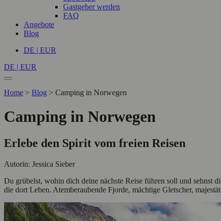
Gastgeber werden
FAQ
Angebote
Blog
DE | EUR
DE | EUR
Home
>
Blog
>
Camping in Norwegen
Camping in Norwegen
Erlebe den Spirit vom freien Reisen
Autorin: Jessica Sieber
Du grübelst, wohin dich deine nächste Reise führen soll und sehnst 
die dort Leben. Atemberaubende Fjorde, mächtige Gletscher, majestäti