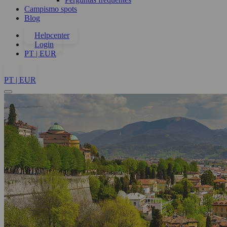
Campismo spots
Blog
Helpcenter
Login
PT | EUR
PT | EUR