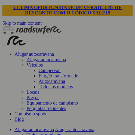
ÚLTIMA OPORTUNIDADE DE VERÃO: 15% DE
DESCONTO COM O CÓDIGO SALE15
Skip to main content
Alugar autocaravana
Alugar autocaravana
Veiculos
Campervan
Furgão transformado
Autocaravana
Todos os modelos
Locais
Preços
Equipamento de campismo
Perguntas frequentes
Campismo spots
Blog
Alugar autocaravana
Alugar autocaravana
Todos os modelos