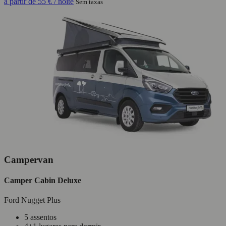
a partir de
55 €
/ noite
Sem taxas
Campervan
Camper Cabin Deluxe
Ford Nugget Plus
5 assentos