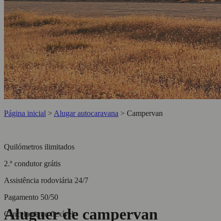
Página inicial
>
Alugar autocaravana
>
Campervan
Quilómetros ilimitados
2.º condutor grátis
Assistência rodoviária 24/7
Pagamento 50/50
Aluguer de campervan
Cancelamento flexível